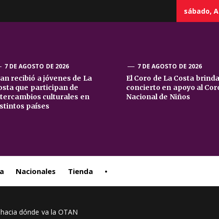
sábado, A
7 DE AGOSTO DE 2026
7 DE AGOSTO DE 2026
uan recibió a jóvenes de La
El Coro de La Costa brind
osta que participan de
concierto en apoyo al Cor
sta
ntercambios culturales en
Nacional de Niños
istintos países
ral
a
Nacionales
Tienda
•
: hacia dónde va la OTAN