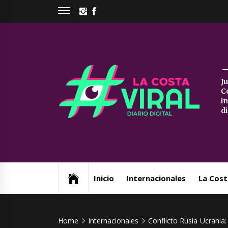
Skip
INSTAGRAM
FACEBOOK
to
content
La
J
C
Co
i
d
Vi
Web de noticias del Partido de La Costa
Inicio
Internacionales
La Cost
Home
Internacionales
Conflicto Rusia Ucrania