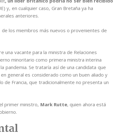
xit
, un líder británico podría no ser bien recibido
E) y, en cualquier caso, Gran Bretaña ya ha
erales anteriores.
o de los miembros más nuevos o provenientes de
e una vacante para la ministra de Relaciones
ierno minoritario como primera ministra interina
la pandemia. Se trataría así de una candidata que
 en general es considerado como un buen aliado y
do de Francia, que tradicionalmente no presenta un
el primer ministro,
Mark Rutte
, quien ahora está
obierno.
ntal