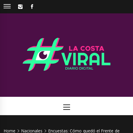
Skip
INSTAGRAM
FACEBOOK
to
content
La Costa
Web de noticias del Partido de La Costa
Viral
Primary
Menu
Home
Nacionales
Encuestas: Cómo quedó el Frente de