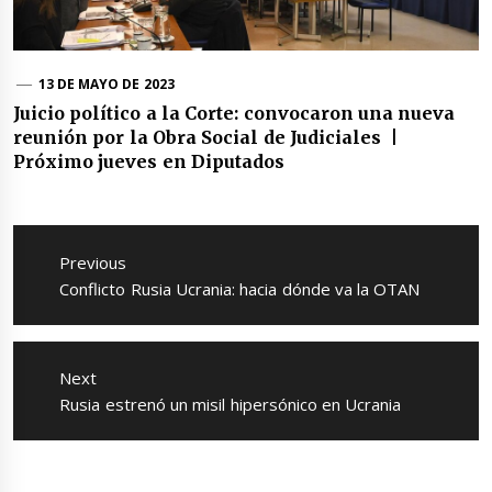
13 DE MAYO DE 2023
Juicio político a la Corte: convocaron una nueva
reunión por la Obra Social de Judiciales |
Próximo jueves en Diputados
Navegación
de
Previous
entradas
Previous
Conflicto Rusia Ucrania: hacia dónde va la OTAN
post:
Next
Next
Rusia estrenó un misil hipersónico en Ucrania
post: