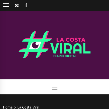
Skip
INSTAGRAM
FACEBOOK
to
content
La Costa
Web de noticias del Partido de La Costa
Viral
Primary
Menu
Home
La Costa Viral