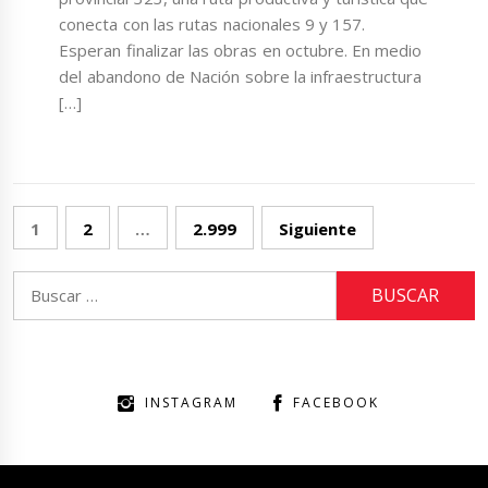
conecta con las rutas nacionales 9 y 157.
Esperan finalizar las obras en octubre. En medio
del abandono de Nación sobre la infraestructura
[…]
Paginación
1
2
…
2.999
Siguiente
de
entradas
Buscar:
INSTAGRAM
FACEBOOK