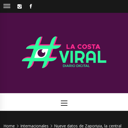
Skip
INSTAGRAM
FACEBOOK
to
content
La Costa
Web de noticias del Partido de La Costa
Viral
Primary
Menu
Home
Internacionales
Nueve datos de Zaporiyia, la central