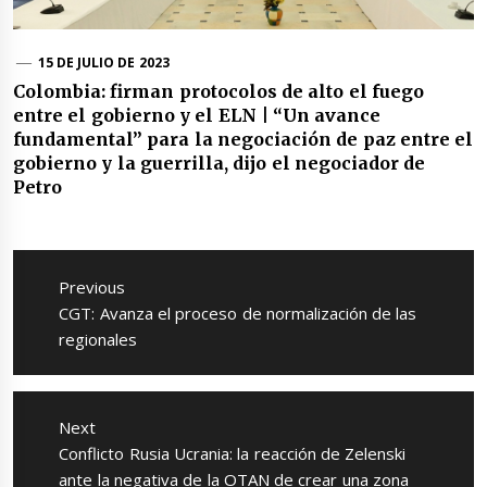
15 DE JULIO DE 2023
Colombia: firman protocolos de alto el fuego
entre el gobierno y el ELN | “Un avance
fundamental” para la negociación de paz entre el
gobierno y la guerrilla, dijo el negociador de
Petro
Navegación
de
Previous
entradas
Previous
CGT: Avanza el proceso de normalización de las
post:
regionales
Next
Next
Conflicto Rusia Ucrania: la reacción de Zelenski
post:
ante la negativa de la OTAN de crear una zona