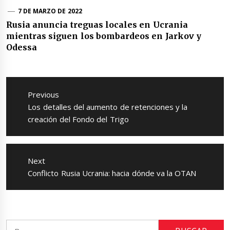
7 DE MARZO DE 2022
Rusia anuncia treguas locales en Ucrania
mientras siguen los bombardeos en Jarkov y
Odessa
Navegación
de
Previous
entradas
Previous
Los detalles del aumento de retenciones y la
post:
creación del Fondo del Trigo
Next
Next
Conflicto Rusia Ucrania: hacia dónde va la OTAN
post:
Buscar: