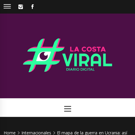
Skip
INSTAGRAM
FACEBOOK
to
content
La Costa
Web de noticias del Partido de La Costa
Viral
Primary
Menu
Home
Internacionales
El mapa de la guerra en Ucrania: así