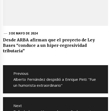
3 DE MAYO DE 2024
Desde ARBA afirman que el proyecto de Ley
Bases “conduce a un hiper-regresividad
tributaria”
Navegación
de
Previous
entradas
Previous
Alberto Fernández despidió a Enrique Pinti: "Fue
post:
un humorista extraordinario"
Next