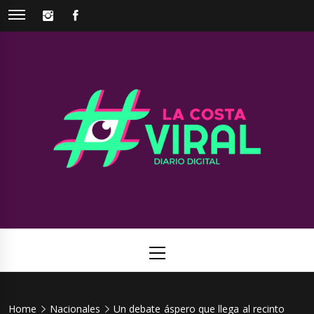
Skip
INSTAGRAM
FACEBOOK
to
content
La Costa
Web de noticias del Partido de La Costa
Viral
Primary
Menu
Home
Nacionales
Un debate áspero que llega al recinto