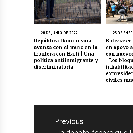
28 DE JUNIO DE 2022
25 DE ENER
República Dominicana
Bolivia: cr
avanza con el muro en la
en apoyo 
frontera con Haití | Una
con nuevos
política antiinmigrante y
| Los bloq
discriminatoria
inhabilita
expresiden
civiles mu
Navegación
de
Previous
entradas
Previous
Un debate áspero que ll