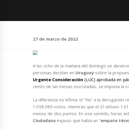
27 de marzo de 2022
A las ocho de la mañana del domingo se abrieron
personas decidan en
Uruguay
sobre la propues
Urgente Consideración
(LUC) aprobada en jul
ciento de las mesas escrutadas, se imponía la co
La diferencia es ínfima: el “No” a la derogació
1.058.089 votos, mientras que el SÍ obtuvo 1.0
menos de dos puntos. En ese sentido, horas ant
Ciudadana
expuso que había un “
empate técni