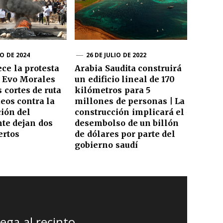
O DE 2024
26 DE JULIO DE 2022
ece la protesta
Arabia Saudita construirá
a Evo Morales
un edificio lineal de 170
 cortes de ruta
kilómetros para 5
ueos contra la
millones de personas | La
ción del
construcción implicará el
te dejan dos
desembolso de un billón
ertos
de dólares por parte del
gobierno saudí
ega al recinto