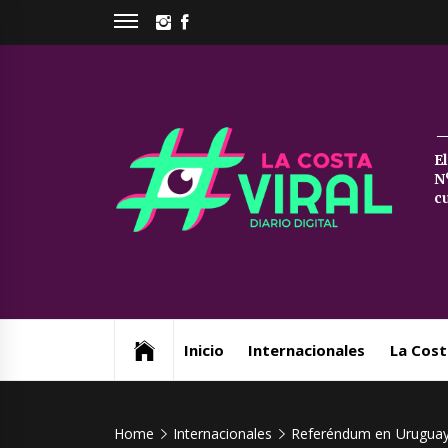
Skip
INSTAGRAM
FACEBOOK
to
content
La
E
N
Co
c
Vi
Web de noticias del Partido de La Costa
Inicio
Internacionales
La Cost
Home
Internacionales
Referéndum en Uruguay: