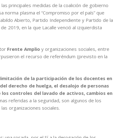
 las principales medidas de la coalición de gobierno
 Esa norma plasma el “Compromiso por el país” que
Cabildo Abierto, Partido Independiente y Partido de la
e 2019, en la que Lacalle venció al izquierdista
itor
Frente Amplio
y organizaciones sociales, entre
terpusieron el recurso de referéndum (previsto en la
 limitación de la participación de los docentes en
n del derecho de huelga, el desalojo de personas
 de los controles del lavado de activos, cambios en
mas referidas a la seguridad, son algunos de los
las organizaciones sociales.
 una rosada, por el Sí a la derogación de los