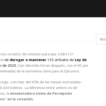
Busca
 los circuitos de votación para que 2.684.131
ta
de
derogar o mantener
135 artículos de
Ley de
io de 2020
. Casi dieciséis horas después, con el 90 por
ntinuidad de la normativa clave para el Ejecutivo.
n recoge -con más del 95% de las mesas escrutadas-
10.423 boletas. La diferencia entre ambos es de
es, la
enc
uestadora Usina de Percepción
co” en la votación.