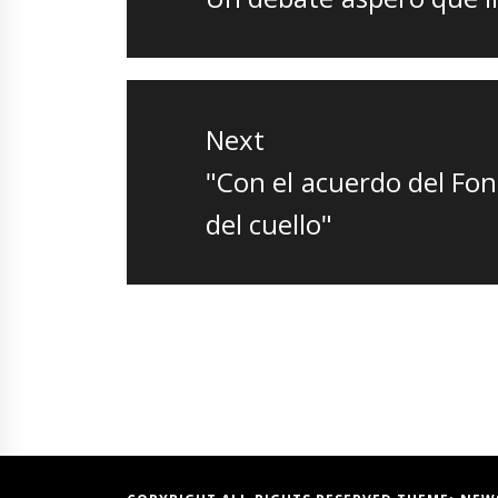
post:
Next
Next
"Con el acuerdo del Fo
post:
del cuello"