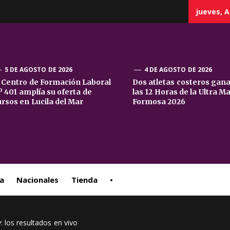
jueves, A
5 DE AGOSTO DE 2026
4 DE AGOSTO DE 2026
l Centro de Formación Laboral
Dos atletas costeros gan
º 401 amplía su oferta de
las 12 Horas de la Ultra M
sta
ursos en Lucila del Mar
Formosa 2026
ral
a
Nacionales
Tienda
•
 los resultados en vivo