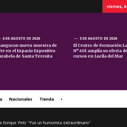
viernes, A
6 DE AGOSTO DE 2026
5 DE AGOSTO DE 2026
nauguran nueva muestra de
El Centro de Formación L
rte en el Espacio Expositivo
Nº 401 amplía su oferta d
sta
arabela de Santa Teresita
cursos en Lucila del Mar
ral
a
Nacionales
Tienda
•
 Enrique Pinti: "Fue un humorista extraordinario"