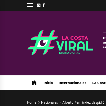
Skip
INSTAGRAM
FACEBOOK
to
content
La
I
a
Co
C
Vi
Web de noticias del Partido de La Costa
Inicio
Internacionales
La Cost
Home
Nacionales
Alberto Fernández despidió a