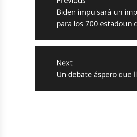
Previous
entradas
Previous
Biden impulsará un imp
post:
para los 700 estadouni
Next
Next
Un debate áspero que ll
post: