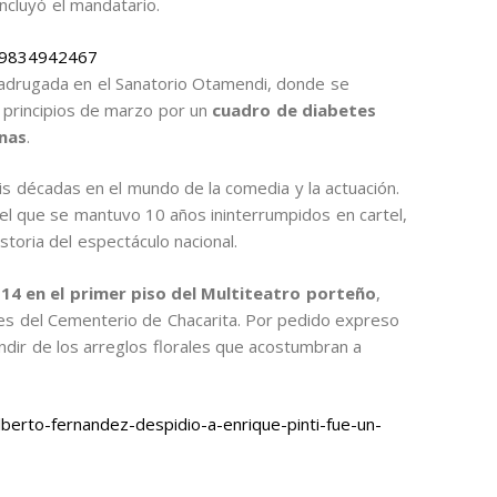
ncluyó el mandatario.
329834942467
 madrugada en el Sanatorio Otamendi, donde se
 principios de marzo por un
cuadro de diabetes
rnas
.
is décadas en el mundo de la comedia y la actuación.
 el que se mantuvo 10 años ininterrumpidos en cartel,
storia del espectáculo nacional.
 14 en el primer piso del Multiteatro porteño
,
es del Cementerio de Chacarita. Por pedido expreso
indir de los arreglos florales que acostumbran a
erto-fernandez-despidio-a-enrique-pinti-fue-un-