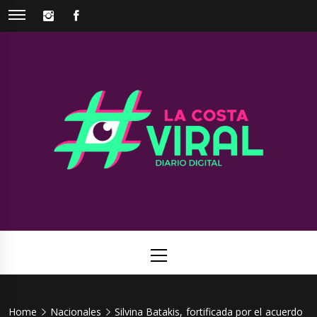
Skip
INSTAGRAM
FACEBOOK
to
content
La Costa
Web de noticias del Partido de La Costa
Viral
Primary
Menu
Home
Nacionales
Silvina Batakis, fortificada por el acuerdo