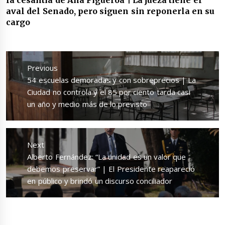
aval del Senado, pero siguen sin reponerla en su
cargo
Navegación
de
Previous
entradas
Previous
54 escuelas demoradas y con sobreprecios | La
post:
Ciudad no controla y el 85 por ciento tarda casi
un año y medio más de lo previsto
Next
Next
Alberto Fernández: “La unidad es un valor que
post:
debemos preservar” | El Presidente reapareció
en público y brindó un discurso conciliador