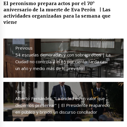
El peronismo prepara actos por el 70°
aniversario de la muerte de Eva Perón | Las
actividades organizadas para la semana que
viene
Navegación
de
Previous
entradas
Previous
54 escuelas demoradas y con sobreprecios | La
post:
Ciudad no controla y el 85 por ciento tarda casi
un año y medio más de lo previsto
Next
Next
Alberto Fernández: “La unidad es un valor que
post:
debemos preservar” | El Presidente reapareció
en público y brindó un discurso conciliador