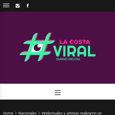
Skip
INSTAGRAM
FACEBOOK
to
content
La Costa
Web de noticias del Partido de La Costa
Viral
Primary
Menu
Home
Nacionales
Intelectuales y artistas realizaron un