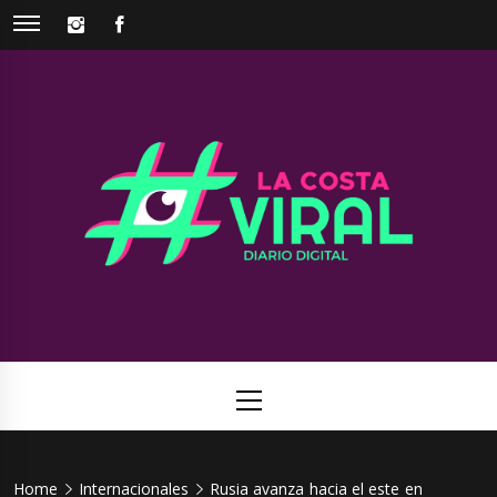
Skip
INSTAGRAM
FACEBOOK
to
content
La Costa
Web de noticias del Partido de La Costa
Viral
Primary
Menu
Home
Internacionales
Rusia avanza hacia el este en