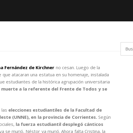
Busca
na Fernández de Kirchner
no cesan. Luego de la
de que atacaran una estatua en su homenaje, instalada
ue estudiantes de la histórica agrupación universitaria
 muerte a la referente del Frente de Todos y se
r las
elecciones estudiantiles de la Facultad de
este (UNNE), en la provincia de Corrientes.
Según
ociales,
la fuerza estudiantil desplegó cánticos
ya se murió, Néstor ya murió. Ahora falta Cristina, la