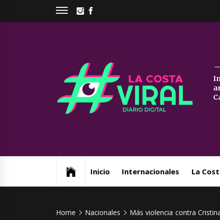
Skip
INSTAGRAM
FACEBOOK
to
content
La
I
a
Co
C
Vi
Web de noticias del Partido de La Costa
Inicio
Internacionales
La Cost
Home
Nacionales
Más violencia contra Cristin