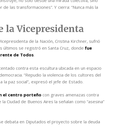
onstruye, no solo desde una mirada colectiva, sino
de las transformaciones”. Y cierra: “Nunca más la
.
e la Vicepresidenta
cepresidenta de la Nación, Cristina Kirchner, sufrió
os últimos se registró en Santa Cruz, donde
fue
 Frente de Todos
.
tentado contra esta escultura ubicada en un espacio
democracia. “Repudio la violencia de los cultores del
la paz social”, expresó el jefe de Estado.
n el centro porteño
con graves amenazas contra
 de la Ciudad de Buenos Aires la señalan como “asesina”
e debata en Diputados el proyecto sobre la deuda