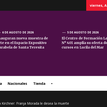
viernes, A
6 DE AGOSTO DE 2026
5 DE AGOSTO DE 2026
nauguran nueva muestra de
El Centro de Formación L
rte en el Espacio Expositivo
Nº 401 amplía su oferta d
sta
arabela de Santa Teresita
cursos en Lucila del Mar
ral
a
Nacionales
Tienda
•
a Kirchner: Franja Morada le desea la muerte