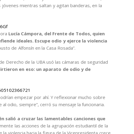
s jóvenes mientras saltan y agitan banderas, en la
S6Gf
dora
Lucía Cámpora, del Frente de Todos, quien
fiende ideales. Escupe odio y ejerce la violencia
 busto de Alfonsín en la Casa Rosada”.
 de Derecho de la UBA usó las cámaras de seguridad
irtieron en eso: un aparato de odio y de
74605102366721
podrían empezar por ahí. Y reflexionar mucho sobre
 al odio, siempre”, cerró su mensaje la funcionaria.
 salió a cruzar las lamentables canciones que
ente las acciones de la agrupación estudiantil de la
a violencia hacia la figura de la Vicepresidenta crece