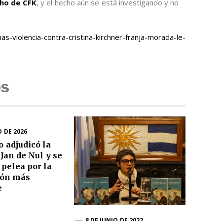
cho de CFK
, y el hecho aún se está investigando y no
-violencia-contra-cristina-kirchner-franja-morada-le-
os
O DE 2026
o adjudicó la
 Jan de Nul y se
 pelea por la
ión más
e
8 DE JUNIO DE 2022