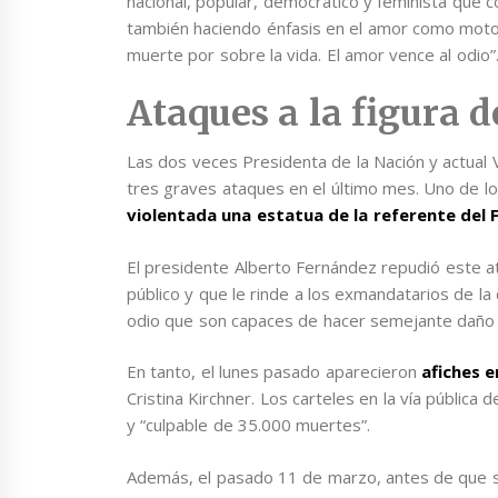
nacional, popular, democrático y feminista que c
también haciendo énfasis en el amor como motor 
muerte por sobre la vida. El amor vence al odio”
Ataques a la figura d
Las dos veces Presidenta de la Nación y actual Vi
tres graves ataques en el último mes. Uno de l
violentada una estatua de la referente del
El presidente Alberto Fernández repudió este a
público y que le rinde a los exmandatarios de la 
odio que son capaces de hacer semejante daño a 
En tanto, el lunes pasado aparecieron
afiches e
Cristina Kirchner. Los carteles en la vía pública
y “culpable de 35.000 muertes”.
Además, el pasado 11 de marzo, antes de que s