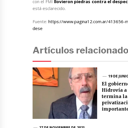
con el FMI
llovieron piedras contra el despe
está esclarecido.
Fuente:
https://www.pagina12.com.ar/413656-mas
dese
Artículos relacionad
19 DE JUNI
El gobiern
Hidrovía a
termina la
privatizac
important
27 DE NOVIEMBRE DE 2021