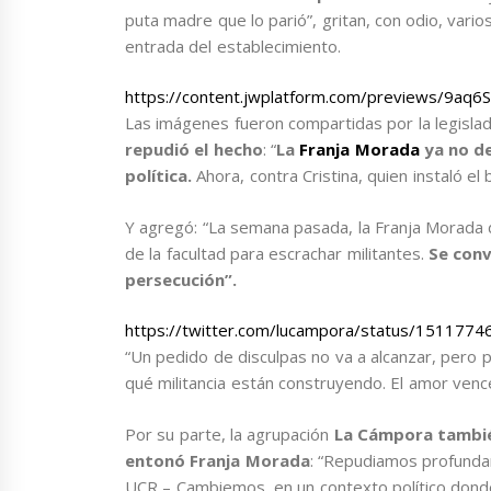
puta madre que lo parió”, gritan, con odio, vario
entrada del establecimiento.
https://content.jwplatform.com/previews/9aq6
Las imágenes fueron compartidas por la legisla
repudió el hecho
: “
La
Franja Morada
ya no de
política.
Ahora, contra Cristina, quien instaló el
Y agregó: “La semana pasada, la Franja Morada
de la facultad para escrachar militantes.
Se conv
persecución”.
https://twitter.com/lucampora/status/15117
“Un pedido de disculpas no va a alcanzar, pero 
qué militancia están construyendo. El amor vence
Por su parte, la agrupación
La Cámpora también
entonó Franja Morada
: “Repudiamos profundam
UCR – Cambiemos, en un contexto político donde l