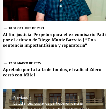
10 DE OCTUBRE DE 2023
Al fin, justicia: Perpetua para el ex comisario Patti
por el crimen de Diego Muniz Barreto | “Una
sentencia importantísima y reparatoria”
12 DE MARZO DE 2025
Apretado por la falta de fondos, el radical Zdero
cerró con Milei
Navegación
de
Previous
entradas
Previous
Estudiantes costeros participaron de una
post:
experiencia guiada por el Palacio Municipal de