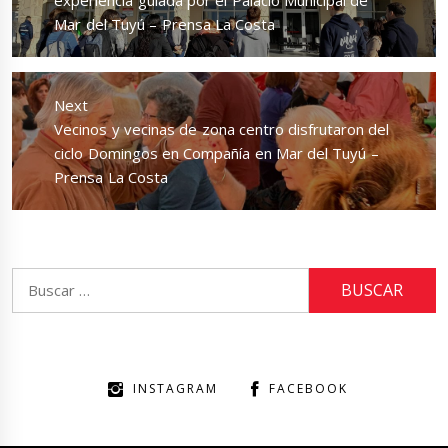
Mar del Tuyú – Prensa La Costa
Next
Next
Vecinos y vecinas de zona centro disfrutaron del
post:
ciclo Domingos en Compañía en Mar del Tuyú –
Prensa La Costa
Buscar:
INSTAGRAM
FACEBOOK