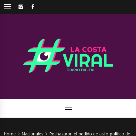
Skip
INSTAGRAM
FACEBOOK
to
content
La Costa
Web de noticias del Partido de La Costa
Viral
Primary
Menu
Home
Nacionales
Rechazaron el pedido de asilo político de