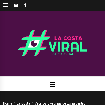
Skip
INSTAGRAM
FACEBOOK
to
content
La Costa
Web de noticias del Partido de La Costa
Viral
Primary
Menu
Home
La Costa
Vecinos y vecinas de zona centro