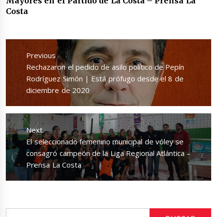
Mayores en el Partido de La Costa – Prensa La
Costa
Navegación
de
Previous
entradas
Previous
Rechazaron el pedido de asilo político de Pepín
post:
Rodríguez Simón | Está prófugo desde el 8 de
diciembre de 2020
Next
Next
El seleccionado femenino municipal de vóley se
post:
consagró campeón de la Liga Regional Atlántica –
Prensa La Costa
Buscar: