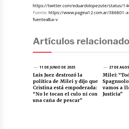
https://twitter.com/eduardolopezute/status
Fuente:
https://www.pagina12.com.ar/386801-a-
fuentealba-v
Artículos relacionad
11 DE JUNIO DE 2025
27 DE AGO
Luis Juez destrozó la
Milei: “To
política de Milei y dijo que
Spagnuolo 
Cristina está empoderada:
vamos a ll
“No le tocan el culo ni con
Justicia”
una caña de pescar”