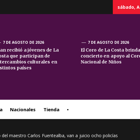
sábado, A
7 DE AGOSTO DE 2026
7 DE AGOSTO DE 2026
uan recibió a jóvenes de La
El Coro de La Costa brind
osta que participan de
concierto en apoyo al Cor
sta
ntercambios culturales en
Nacional de Niños
istintos países
ral
a
Nacionales
Tienda
•
o del maestro Carlos Fuentealba, van a juicio ocho policías