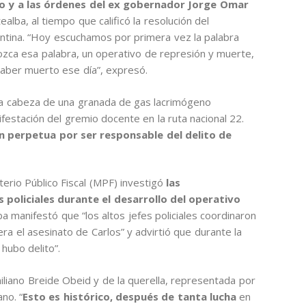
do y a las órdenes del ex gobernador Jorge Omar
alba, al tiempo que calificó la resolución del
entina. “Hoy escuchamos por primera vez la palabra
zca esa palabra, un operativo de represión y muerte,
aber muerto ese día”, expresó.
la cabeza de una granada de gas lacrimógeno
festación del gremio docente en la ruta nacional 22.
n perpetua por ser responsable del delito de
terio Público Fiscal (MPF) investigó
las
 policiales durante el desarrollo del operativo
ba manifestó que “los altos jefes policiales coordinaron
ra el asesinato de Carlos” y advirtió que durante la
hubo delito”.
miliano Breide Obeid y de la querella, representada por
no. “
Esto es histórico, después de tanta lucha
en