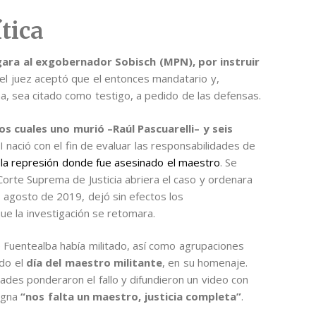
tica
zgara al exgobernador Sobisch (MPN), por instruir
 el juez aceptó que el entonces mandatario y,
a, sea citado como testigo, a pedido de las defensas.
os cuales uno murió –Raúl Pascuarelli– y seis
I nació con el fin de evaluar las responsabilidades de
n
la represión donde fue asesinado el maestro
. Se
 Corte Suprema de Justicia abriera el caso y ordenara
en agosto de 2019, dejó sin efectos los
ue la investigación se retomara.
 Fuentealba había militado, así como agrupaciones
ado el
día del maestro militante
, en su homenaje.
ades ponderaron el fallo y difundieron un video con
signa
“nos falta un maestro, justicia completa”
.