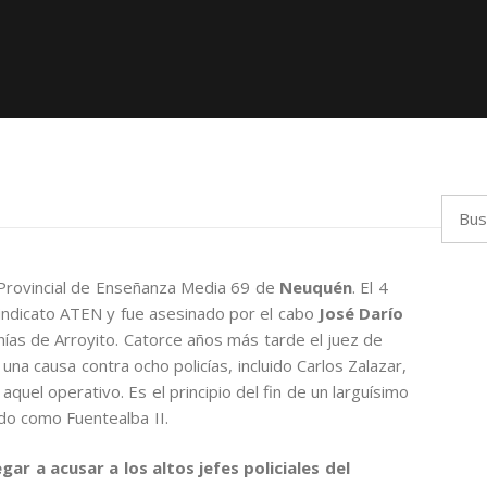
Busca
 Provincial de Enseñanza Media 69 de
Neuquén
. El 4
sindicato ATEN y fue asesinado por el cabo
José Darío
anías de Arroyito. Catorce años más tarde el juez de
o una causa contra ocho policías, incluido Carlos Zalazar,
aquel operativo. Es el principio del fin de un larguísimo
ido como Fuentealba II.
ar a acusar a los altos jefes policiales del