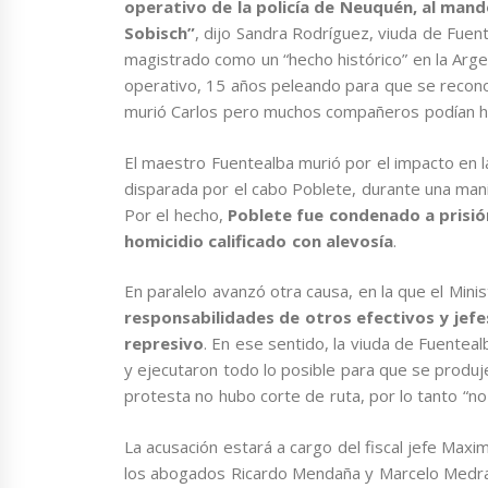
operativo de la policía de Neuquén, al man
Sobisch”
, dijo Sandra Rodríguez, viuda de Fuente
magistrado como un “hecho histórico” en la Arg
operativo, 15 años peleando para que se recono
murió Carlos pero muchos compañeros podían h
El maestro Fuentealba murió por el impacto en 
disparada por el cabo Poblete, durante una mani
Por el hecho,
Poblete fue condenado a prisió
homicidio calificado con alevosía
.
En paralelo avanzó otra causa, en la que el Minis
responsabilidades de otros efectivos y jefes
represivo
. En ese sentido, la viuda de Fuenteal
y ejecutaron todo lo posible para que se produje
protesta no hubo corte de ruta, por lo tanto “no 
La acusación estará a cargo del fiscal jefe Maxi
los abogados Ricardo Mendaña y Marcelo Medra