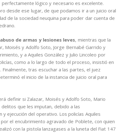
a perfectamente lógico y necesario es excelente.
ro desde ese lugar, de que podamos ir a un juicio oral
rdad de la sociedad neuquina para poder dar cuenta de
edrano.
abuso de armas y lesiones leves
, mientras que la
ar, Moisés y Adolfo Soto, Jorge Bernabé Garrido y
rimiento, y a Aquiles González y Julio Lincoleo por
olicías, como a lo largo de todo el proceso, insistió en
Finalmente, tras escuchar a las partes, el juez
terminó el inicio de la instancia de juicio oral para
rá definir si Zalazar, Moisés y Adolfo Soto, Mario
 delitos que les imputan, debido a las
n y ejecución del operativo. Los policías Aquiles
s por el encubrimiento agravado de Poblete, con quien
izó con la pistola lanzagases a la luneta del Fiat 147