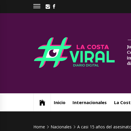
Skip
INSTAGRAM
FACEBOOK
to
content
La
J
C
Co
i
d
Vi
Web de noticias del Partido de La Costa
Inicio
Internacionales
La Cost
Home
Nacionales
A casi 15 años del asesinat