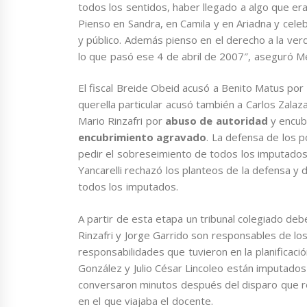
todos los sentidos, haber llegado a algo que er
Pienso en Sandra, en Camila y en Ariadna y celeb
y público. Además pienso en el derecho a la ve
lo que pasó ese 4 de abril de 2007″, aseguró M
El fiscal Breide Obeid acusó a Benito Matus por
querella particular acusó también a Carlos Zalaz
Mario Rinzafri por
abuso de autoridad
y encub
encubrimiento agravado
. La defensa de los p
pedir el sobreseimiento de todos los imputados. 
Yancarelli rechazó los planteos de la defensa y de
todos los imputados.
A partir de esta etapa un tribunal colegiado debe
Rinzafri y Jorge Garrido son responsables de los
responsabilidades que tuvieron en la planificació
González y Julio César Lincoleo están imputado
conversaron minutos después del disparo que real
en el que viajaba el docente.