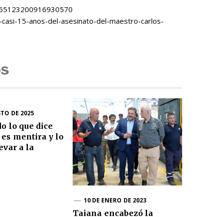
/1465123200916930570
casi-15-anos-del-asesinato-del-maestro-carlos-
os
STO DE 2025
do lo que dice
es mentira y lo
evar a la
10 DE ENERO DE 2023
Taiana encabezó la