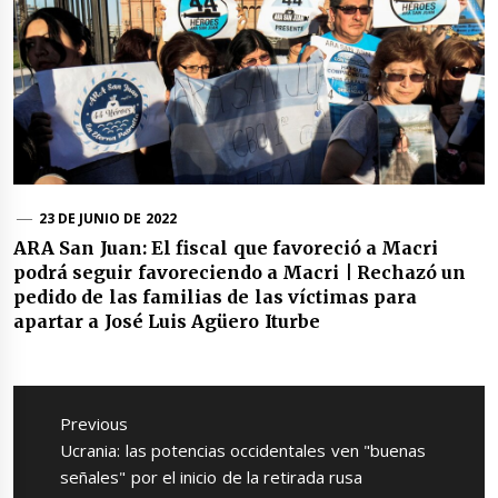
23 DE JUNIO DE 2022
ARA San Juan: El fiscal que favoreció a Macri
podrá seguir favoreciendo a Macri | Rechazó un
pedido de las familias de las víctimas para
apartar a José Luis Agüero Iturbe
Navegación
de
Previous
entradas
Previous
Ucrania: las potencias occidentales ven "buenas
post:
señales" por el inicio de la retirada rusa