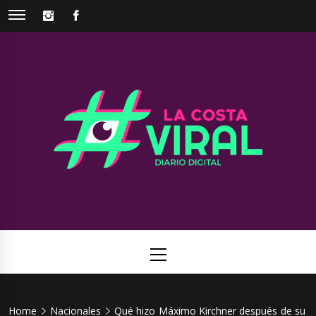
Skip
INSTAGRAM
FACEBOOK
to
content
La Costa
Web de noticias del Partido de La Costa
Viral
Primary
Menu
Home
Nacionales
Qué hizo Máximo Kirchner después de su