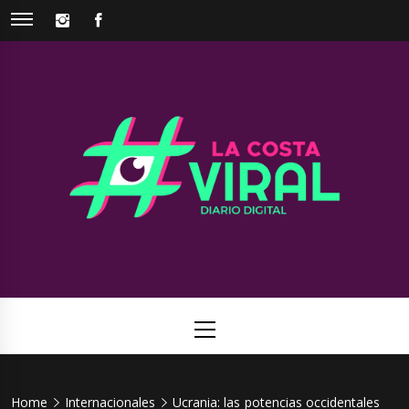
Skip
INSTAGRAM
FACEBOOK
to
content
La Costa
Web de noticias del Partido de La Costa
Viral
Primary
Menu
Home
Internacionales
Ucrania: las potencias occidentales