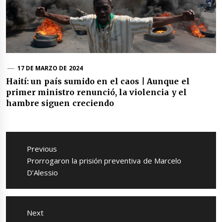
17 DE MARZO DE 2024
Haití: un país sumido en el caos | Aunque el
primer ministro renunció, la violencia y el
hambre siguen creciendo
Navegación
de
Previous
entradas
Previous
Prorrogaron la prisión preventiva de Marcelo
post:
D’Alessio
Next