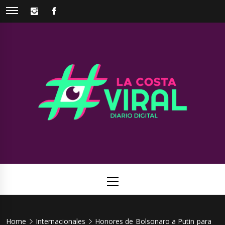
Skip
INSTAGRAM
FACEBOOK
to
content
La Costa
Web de noticias del Partido de La Costa
Viral
Primary
Menu
Home
Internacionales
Honores de Bolsonaro a Putin para