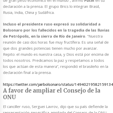
de gran peso económico en el mundo”, afirmó
Putin
en su
declaración a la prensa. El grupo Brics lo integran Brasil,
Rusia, India, China y Sudáfrica.
Incluso el presidente ruso expresó su solidaridad a
Bolsonaro por los fallecidos en la tragedia de las lluvias
de Petrópolis, en la sierra de Río de Janeiro
. “Nuestra
reunión de casi dos horas fue muy fructífera. Es una señal de
que dos grandes potencias tienen mucho por avanzar.
Repito: el mundo es nuestra casa, y Dios está por encima de
todos nosotros. Predicamos la paz y respetamos a todos
los que actúan de esta manera”, respondió el brasileño en la
declaración final a la prensa.
https://twitter.com/jairbolsonaro/status/1494021958215913
A favor de ampliar el Consejo de la
ONU
El canciller ruso, Serguei Lavrov, dijo que su país defiende la
representación geográfica ampliada del Consejo de la ONU,