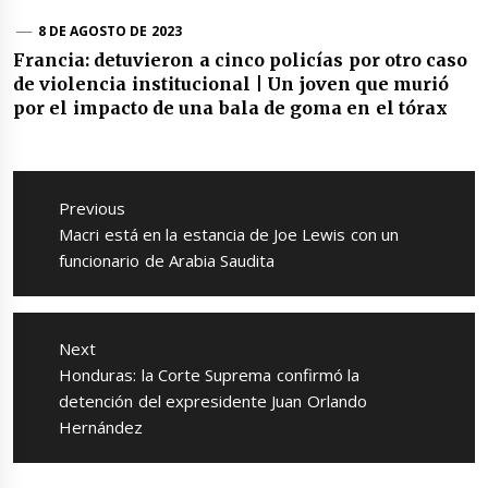
8 DE AGOSTO DE 2023
Francia: detuvieron a cinco policías por otro caso
de violencia institucional | Un joven que murió
por el impacto de una bala de goma en el tórax
Navegación
de
Previous
entradas
Previous
Macri está en la estancia de Joe Lewis con un
post:
funcionario de Arabia Saudita
Next
Next
Honduras: la Corte Suprema confirmó la
post:
detención del expresidente Juan Orlando
Hernández