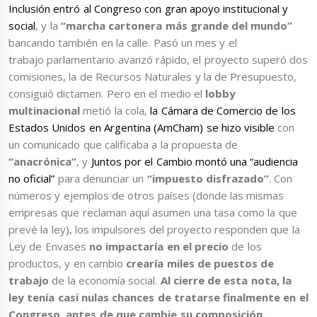
Inclusión entró al Congreso con gran apoyo institucional y
social
, y la
“marcha cartonera más grande del mundo”
bancando también en la calle. Pasó un mes y el
trabajo parlamentario avanzó rápido, el proyecto superó dos
comisiones, la de Recursos Naturales y la de Presupuesto,
consiguió dictamen. Pero en el medio el
lobby
multinacional
metió la cola,
la Cámara de Comercio de los
Estados Unidos en Argentina (AmCham) se hizo visible
con
un comunicado que calificaba a la propuesta de
“anacrónica”
, y
Juntos por el Cambio montó una “audiencia
no oficial”
para denunciar un
“impuesto disfrazado”
. Con
números y ejemplos de otros países (donde las mismas
empresas que reclaman aquí asumen una tasa como la que
prevé la ley), los impulsores del proyecto responden que la
Ley de Envases
no impactaría en el precio
de los
productos, y en cambio
crearía miles de puestos de
trabajo
de la economía social.
Al cierre de esta nota, la
ley tenía casi nulas chances de tratarse finalmente en el
Congreso, antes de que cambie su composición.