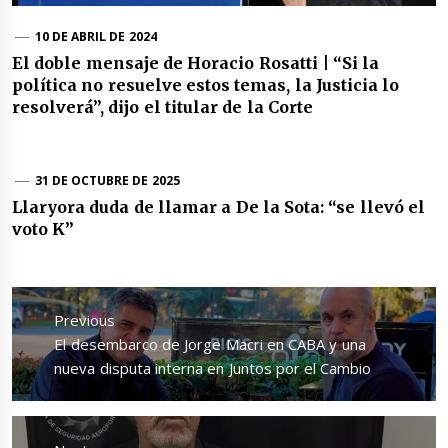
10 DE ABRIL DE 2024
El doble mensaje de Horacio Rosatti | “Si la
política no resuelve estos temas, la Justicia lo
resolverá”, dijo el titular de la Corte
31 DE OCTUBRE DE 2025
Llaryora duda de llamar a De la Sota: “se llevó el
voto K”
Navegación
de
Previous
entradas
Previous
El desembarco de Jorge Macri en CABA y una
post:
nueva disputa interna en Juntos por el Cambio