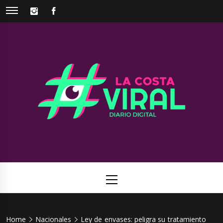
Skip
INSTAGRAM
FACEBOOK
to
content
La Costa
Web de noticias del Partido de La Costa
Viral
Primary
Menu
Home
Nacionales
Ley de envases: peligra su tratamiento