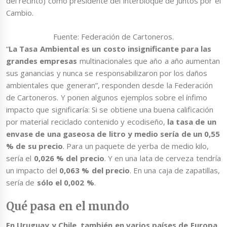
del recinto) como presidente del interbloque de Juntos por el
Cambio.
Fuente: Federación de Cartoneros.
“
La Tasa Ambiental es un costo insignificante para las
grandes empresas
multinacionales que año a año aumentan
sus ganancias y nunca se responsabilizaron por los daños
ambientales que generan”, responden desde la Federación
de Cartoneros. Y ponen algunos ejemplos sobre el ínfimo
impacto que significaría: Si se obtiene una buena calificación
por material reciclado contenido y ecodiseño,
la tasa de un
envase de una gaseosa de litro y medio sería de un 0,55
% de su precio
. Para un paquete de yerba de medio kilo,
sería el
0,026 % del precio
. Y en una lata de cerveza tendría
un impacto del
0,063 % del precio
. En una caja de zapatillas,
sería de
sólo el 0,002 %
.
Qué pasa en el mundo
En Uruguay y Chile, también en varios países de Europa,