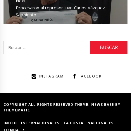
Next
Next
Procesaron al represor Juan Carlos Vázquez
post:
Sarmiento
Buscar:
INSTAGRAM
FACEBOOK
COPYRIGHT ALL RIGHTS RESERVED THEME:
NEWS BASE
BY
THEMEMATIC
INICIO
INTERNACIONALES
LA COSTA
NACIONALES
TIENDA
•