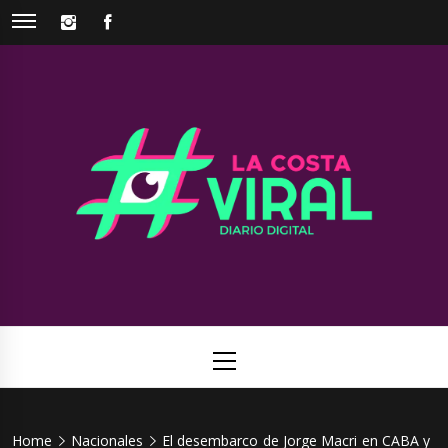
Skip
INSTAGRAM
FACEBOOK
to
content
La Costa
Web de noticias del Partido de La Costa
Viral
Primary
Menu
Home
Nacionales
El desembarco de Jorge Macri en CABA y