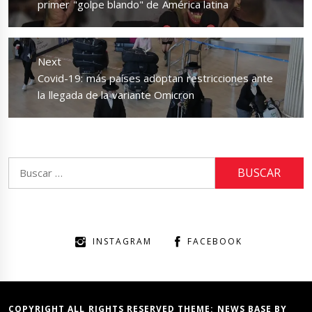
primer "golpe blando" de América latina
Next
Next
Covid-19: más países adoptan restricciones ante
post:
la llegada de la variante Omicron
Buscar:
INSTAGRAM
FACEBOOK
COPYRIGHT ALL RIGHTS RESERVED THEME:
NEWS BASE
BY