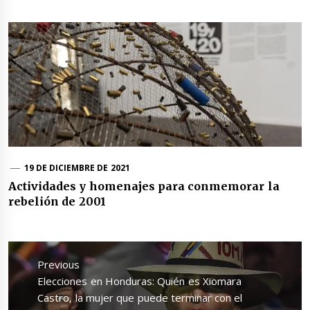
19 DE DICIEMBRE DE 2021
Actividades y homenajes para conmemorar la
rebelión de 2001
Navegación
de
Previous
entradas
Previous
Elecciones en Honduras: Quién es Xiomara
post:
Castro, la mujer que puede terminar con el