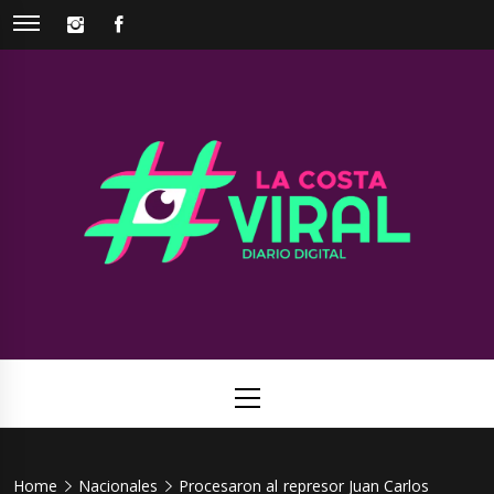
Skip
INSTAGRAM
FACEBOOK
to
content
La Costa
Web de noticias del Partido de La Costa
Viral
Primary
Menu
Home
Nacionales
Procesaron al represor Juan Carlos