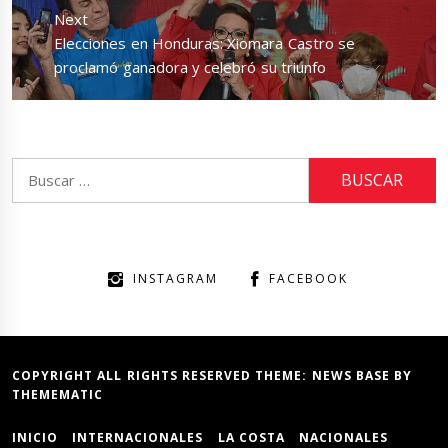
Next
Next
Elecciones en Honduras: Xiomara Castro se
post:
proclamó ganadora y celebró su triunfo
Buscar:
INSTAGRAM
FACEBOOK
COPYRIGHT ALL RIGHTS RESERVED THEME:
NEWS BASE
BY
THEMEMATIC
INICIO
INTERNACIONALES
LA COSTA
NACIONALES