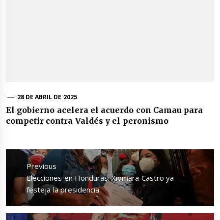
28 DE ABRIL DE 2025
El gobierno acelera el acuerdo con Camau para
competir contra Valdés y el peronismo
Navegación
de
Previous
entradas
Previous
Elecciones en Honduras: Xiomara Castro ya
post:
festeja la presidencia