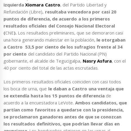
izquierda
Xiomara Castro
, del Partido Libertad y
Refundación (Libre),
resultaba vencedora por casi 20
puntos de diferencia, de acuerdo a los primeros
resultados oficiales
del Consejo Nacional Electoral
(
CNE
).
Los resultados preliminares, que se demoraron casi
una hora generando malestar en la población,
le otorgaban
a Castro 53,5 por ciento de los sufragios frente al 34
por ciento
del candidato del Partido Nacional (PN)
gobernante, el alcalde de Tegucigalpa,
Nasry Asfura
, con el
40 por ciento del total de las actas escrutadas.
Los primeros resultados oficiales coinciden con casi todos
los boca de urna, que
le daban a Castro una ventaja que
se extendía hasta los 15 puntos de diferencia
de
acuerdo a la encuestadora LeVote.
Ambos candidatos, que
partían como favoritos a quedarse con la presidencia,
se proclamaron ganadores antes de que se conozcan
los resultados definitivos, que podrían llevar días en
anunciarse
. Los hondureños eligieron en las urnas al