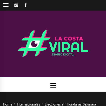
Skip
INSTAGRAM
FACEBOOK
to
content
La Costa
Web de noticias del Partido de La Costa
Viral
Primary
Menu
Home
Internacionales
Elecciones en Honduras: Xiomara