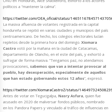
ONU en Honduras, Alice Shackelford, exhortó a los actores
políticos a “mantener la calma”.
https://twitter.com/OEA_oficial/status/146511678457143705
La masiva afluencia de votantes registrada en la capital
hondureña se repitió en varias ciudades y municipios del país
centroamericano. De hecho, los colegios electorales lucían
repletos desde la primera hora del domingo.
Xiomara
Castro
votó por la mañana en la ciudad de Catacamas,
departamento de Olancho, en el este del país, y exhortó a
sufragar de forma masiva. “Tengamos paz, no atendamos
provocaciones,
sabemos que van a intentar provocar al
pueblo, hay desesperación, especialmente de aquellos
que han estado gobernando estos 12 años
“, expresó.
https://twitter.com/XiomaraCastroZ/status/1464973245082
Antes de votar en Tegucigalpa,
Nasry Asfura
, quien fue
acusado en 2020 de malversar fondos públicos, nombrado
en los Pandora Papers y vinculado al tráfico de influencias en