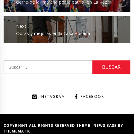
post:
cierre de la "marcha por la patria" en La Paz
Next
Next
Obras y mejoras en la Casa Rosada
post:
Buscar:
INSTAGRAM
FACEBOOK
COPYRIGHT ALL RIGHTS RESERVED THEME:
NEWS BASE
BY
THEMEMATIC