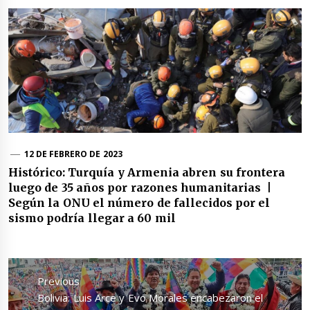
12 DE FEBRERO DE 2023
Histórico: Turquía y Armenia abren su frontera
luego de 35 años por razones humanitarias |
Según la ONU el número de fallecidos por el
sismo podría llegar a 60 mil
Navegación
de
Previous
entradas
Previous
Bolivia: Luis Arce y Evo Morales encabezaron el