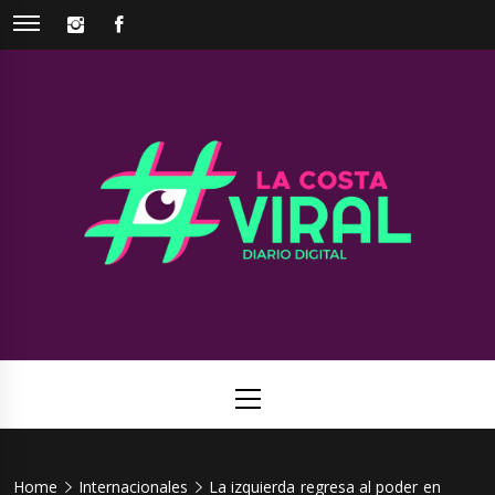
Skip
INSTAGRAM
FACEBOOK
to
content
La Costa
Web de noticias del Partido de La Costa
Viral
Primary
Menu
Home
Internacionales
La izquierda regresa al poder en