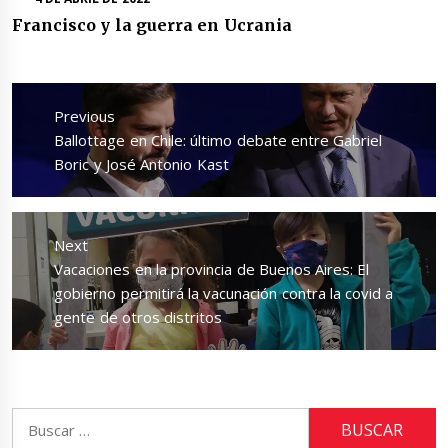
Francisco y la guerra en Ucrania
Navegación
de
Previous
entradas
Previous
Ballottage en Chile: último debate entre Gabriel
post:
Boric y José Antonio Kast
Next
Next
Vacaciones en la provincia de Buenos Aires: El
post:
gobierno permitirá la vacunación contra la covid a
gente de otros distritos
Buscar: