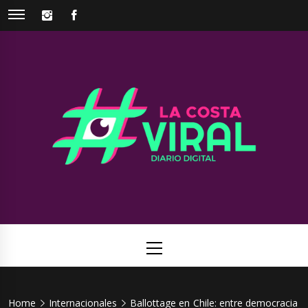
Skip
INSTAGRAM
FACEBOOK
to
content
La Costa
Web de noticias del Partido de La Costa
Viral
Primary
Menu
Home
Internacionales
Ballottage en Chile: entre democracia