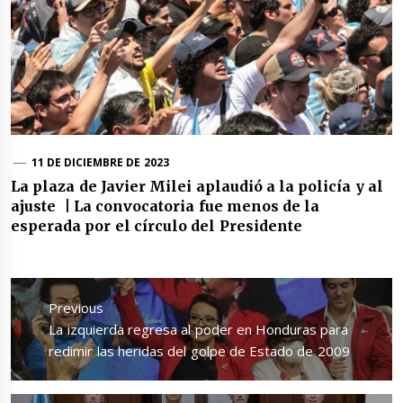
11 DE DICIEMBRE DE 2023
La plaza de Javier Milei aplaudió a la policía y al
ajuste | La convocatoria fue menos de la
esperada por el círculo del Presidente
Navegación
de
Previous
entradas
Previous
La izquierda regresa al poder en Honduras para
post:
redimir las heridas del golpe de Estado de 2009