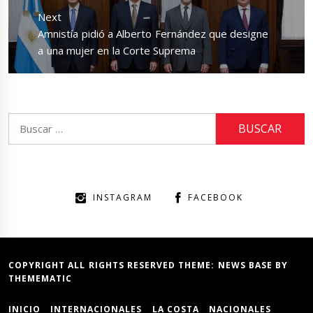
Next
Next
Amnistía pidió a Alberto Fernández que designe
post:
a una mujer en la Corte Suprema
Buscar:
INSTAGRAM
FACEBOOK
COPYRIGHT ALL RIGHTS RESERVED THEME:
NEWS BASE
BY
THEMEMATIC
INICIO
INTERNACIONALES
LA COSTA
NACIONALES