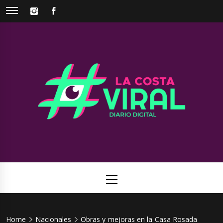
Skip
INSTAGRAM
FACEBOOK
to
content
La Costa
Web de noticias del Partido de La Costa
Viral
Primary
Menu
Home
Nacionales
Obras y mejoras en la Casa Rosada