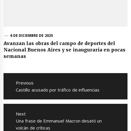
6 DE DICIEMBRE DE 2025
Avanzan las obras del campo de deportes del
Nacional Buenos Aires y se inauguraría en pocas
semanas
Navegación
de
Previous
entradas
Previous
Castillo acusado por tráfico de influencias
post:
Next
Next
Una frase de Emmanuel Macron desató un
post:
volcán de críticas