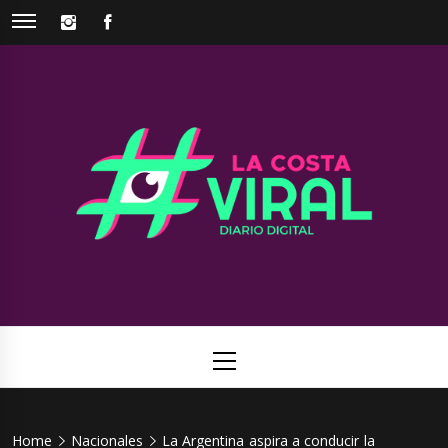
Skip
INSTAGRAM
FACEBOOK
to
content
La Costa
Web de noticias del Partido de La Costa
Viral
Primary
Menu
Home
Nacionales
La Argentina aspira a conducir la