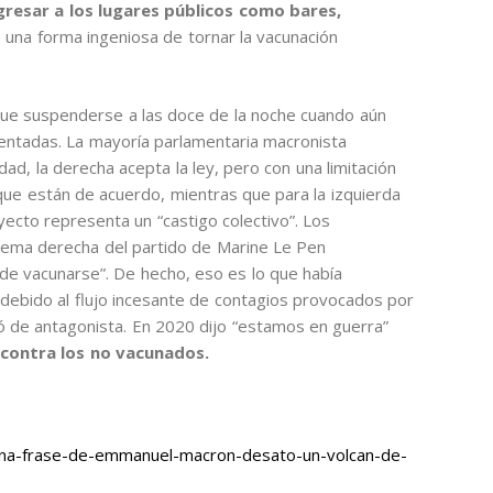
gresar a los lugares públicos como bares,
, una forma ingeniosa de tornar la vacunación
 que suspenderse a las doce de la noche cuando aún
entadas. La mayoría parlamentaria macronista
dad, la derecha acepta la ley, pero con una limitación
 que están de acuerdo, mientras que para la izquierda
yecto representa un “castigo colectivo”. Los
trema derecha del partido de Marine Le Pen
 de vacunarse”. De hecho, eso es lo que había
debido al flujo incesante de contagios provocados por
ió de antagonista. En 2020 dijo “estamos en guerra”
 contra los no vacunados.
na-frase-de-emmanuel-macron-desato-un-volcan-de-