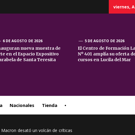
viernes, A
6 DE AGOSTO DE 2026
5 DE AGOSTO DE 2026
nauguran nueva muestra de
El Centro de Formación L
rte en el Espacio Expositivo
Nº 401 amplía su oferta d
sta
arabela de Santa Teresita
cursos en Lucila del Mar
ral
a
Nacionales
Tienda
•
Macron desató un volcán de críticas