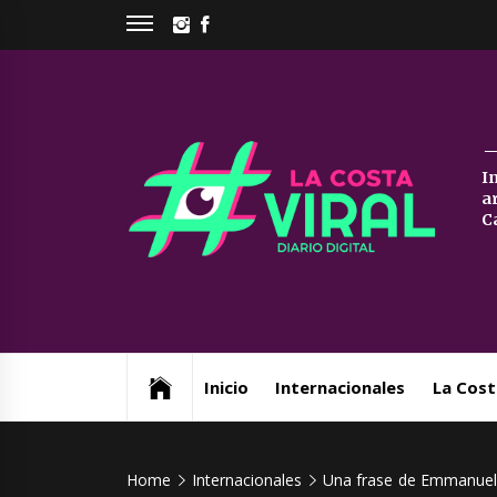
Skip
INSTAGRAM
FACEBOOK
to
content
La
I
a
Co
C
Vi
Web de noticias del Partido de La Costa
Inicio
Internacionales
La Cost
Home
Internacionales
Una frase de Emmanuel 