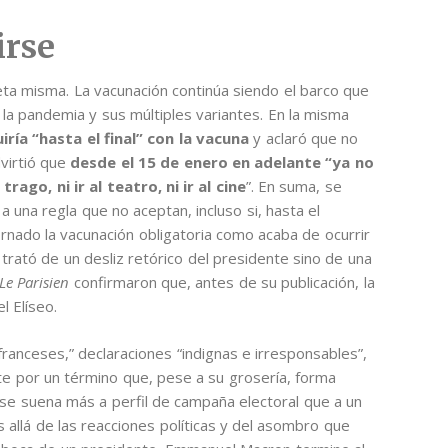
irse
eta misma. La vacunación continúa siendo el barco que
 la pandemia y sus múltiples variantes. En la misma
ría “hasta el final” con la vacuna
y aclaró que no
dvirtió que
desde el 15 de enero en adelante “ya no
ago, ni ir al teatro, ni ir al cine
”. En suma, se
 una regla que no aceptan, incluso si, hasta el
rnado la vacunación obligatoria como acaba de ocurrir
 trató de un desliz retórico del presidente sino de una
Le Parisien
confirmaron que, antes de su publicación, la
l Elíseo.
 franceses,” declaraciones “indignas e irresponsables”,
ente por un término que, pese a su grosería, forma
rase suena más a perfil de campaña electoral que a un
 allá de las reacciones políticas y del asombro que