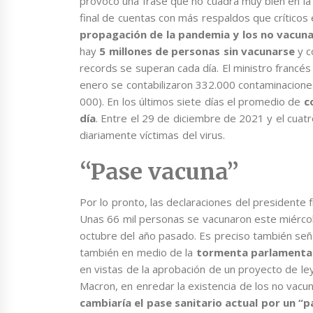
provocó una frase que no cuadra muy bien en l
final de cuentas con más respaldos que críticos e
propagación de la pandemia y los no vacuna
hay
5 millones de personas sin vacunarse
y c
records se superan cada día. El ministro francés
enero se contabilizaron 332.000 contaminaciones
000). En los últimos siete días el promedio de
c
día
. Entre el 29 de diciembre de 2021 y el cua
diariamente víctimas del virus.
“Pase vacuna”
Por lo pronto, las declaraciones del presidente
Unas 66 mil personas se vacunaron este miércol
octubre del año pasado. Es preciso también seña
también en medio de la
tormenta parlamenta
en vistas de la aprobación de un proyecto de ley
Macron, en enredar la existencia de los no vacu
cambiaría el pase sanitario actual por un “