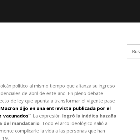
Busca
olcán político al mismo tiempo que afianza su ingreso
idenciales de abril de este año. En pleno debate
ecto de ley que apunta a transformar el vigente pase
l
Macron dijo en una entrevista publicada por el
no vacunados”
. La expresión
logró la inédita hazaña
ra del mandatario
. Todo el arco ideológico salió a
mente complicarle la vida a las personas que han
d-19.