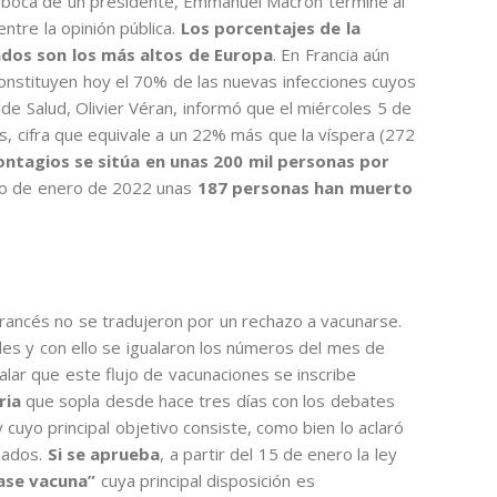
a boca de un presidente, Emmanuel Macron termine al
ntre la opinión pública.
Los porcentajes de la
dos son los más altos de Europa
. En Francia aún
onstituyen hoy el 70% de las nuevas infecciones cuyos
 de Salud, Olivier Véran, informó que el miércoles 5 de
, cifra que equivale a un 22% más que la víspera (272
ontagios se sitúa en unas 200 mil personas por
tro de enero de 2022 unas
187 personas han muerto
 francés no se tradujeron por un rechazo a vacunarse.
es y con ello se igualaron los números del mes de
lar que este flujo de vacunaciones se inscribe
ria
que sopla desde hace tres días con los debates
 cuyo principal objetivo consiste, como bien lo aclaró
nados.
Si se aprueba
, a partir del 15 de enero la ley
pase vacuna”
cuya principal disposición es