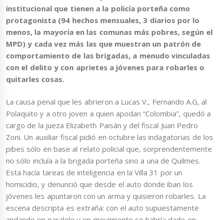
institucional que tienen a la policía porteña como
protagonista (94 hechos mensuales, 3 diarios por lo
menos, la mayoría en las comunas más pobres, según el
MPD) y cada vez más las que muestran un patrón de
comportamiento de las brigadas, a menudo vinculadas
con el delito y con aprietes a jóvenes para robarles o
quitarles cosas.
La causa penal que les abrieron a Lucas V., Fernando A.G, al
Polaquito y a otro joven a quien apodan “Colombia”, quedó a
cargo de la jueza Elizabeth Paisán y del fiscal Juan Pedro
Zoni. Un auxiliar fiscal pidió en octubre las indagatorias de los
pibes sólo en base al relato policial que, sorprendentemente
no sólo incluía a la brigada porteña sino a una de Quilmes.
Esta hacía tareas de inteligencia en la Villa 31 por un
homicidio, y denunció que desde el auto donde iban los
jóvenes les apuntaron con un arma y quisieron robarles. La
escena descripta es extraña: con el auto supuestamente
andando en paralelo y en movimiento se habría dado en