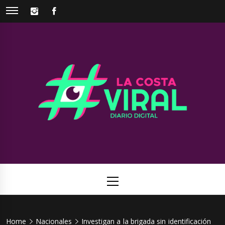
Skip
INSTAGRAM
FACEBOOK
to
content
La Costa
Web de noticias del Partido de La Costa
Viral
Primary
Menu
Home
Nacionales
Investigan a la brigada sin identificación