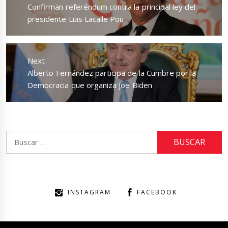
entradas
Previous
Confirman referéndum contra la principal ley del
post:
presidente Luis Lacalle Pou
Next
Next
Alberto Fernández participa de la Cumbre por la
post:
Democracia que organiza Joe Biden
Buscar:
INSTAGRAM
FACEBOOK