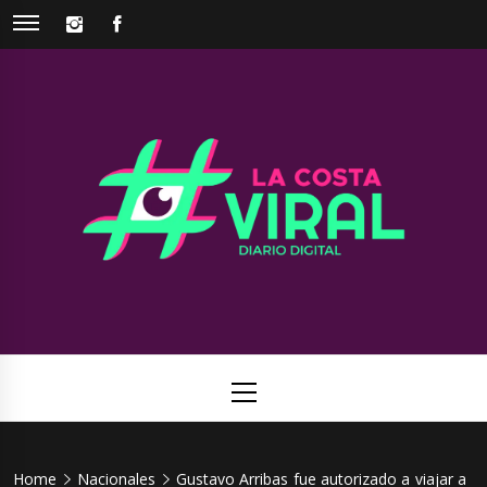
Skip
INSTAGRAM
FACEBOOK
to
content
La Costa
Web de noticias del Partido de La Costa
Viral
Primary
Menu
Home
Nacionales
Gustavo Arribas fue autorizado a viajar a