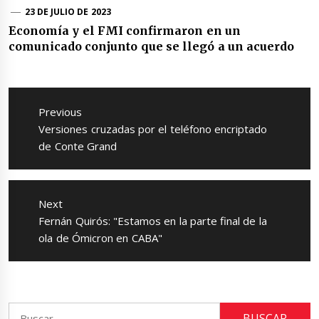
23 DE JULIO DE 2023
Economía y el FMI confirmaron en un
comunicado conjunto que se llegó a un acuerdo
Navegación
de
Previous
entradas
Previous
Versiones cruzadas por el teléfono encriptado
post:
de Conte Grand
Next
Next
Fernán Quirós: "Estamos en la parte final de la
post:
ola de Ómicron en CABA"
Buscar: