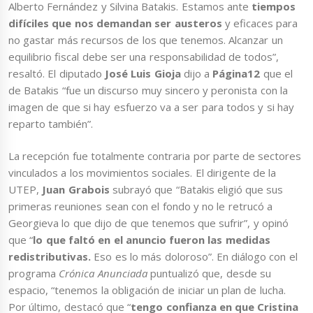
Alberto Fernández y Silvina Batakis. Estamos ante
tiempos
difíciles que nos demandan ser austeros
y eficaces para
no gastar más recursos de los que tenemos. Alcanzar un
equilibrio fiscal debe ser una responsabilidad de todos”,
resaltó. El diputado
José Luis Gioja
dijo a
Página12
que el
de Batakis “fue un discurso muy sincero y peronista con la
imagen de que si hay esfuerzo va a ser para todos y si hay
reparto también”.
La recepción fue totalmente contraria por parte de sectores
vinculados a los movimientos sociales. El dirigente de la
UTEP,
Juan Grabois
subrayó que “Batakis eligió que sus
primeras reuniones sean con el fondo y no le retrucó a
Georgieva lo que dijo de que tenemos que sufrir”, y opinó
que “
lo que faltó en el anuncio fueron las medidas
redistributivas.
Eso es lo más doloroso”. En diálogo con el
programa
Crónica Anunciada
puntualizó que, desde su
espacio, “tenemos la obligación de iniciar un plan de lucha.
Por último, destacó que “
tengo confianza en que Cristina