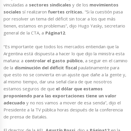
vinculadas a
sectores sindicales
y de los
movimientos
sociales
sí realizaron
fuertes críticas.
“Si la cuestión pasa
por resolver un tema del déficit sin tocar a los que más
tienen, estamos en problemas”, dijo Hugo Yasky, secretario
general de la CTA, a
Página12
.
“Es importante que todos los mercados entiendan que la
Argentina está dispuesta a hacer lo que dijo la ministra esta
mañana: a
controlar el gasto público
, a seguir en el camino
de la
disminución del déficit fiscal
paulatinamente para
que esto no se convierta en un ajuste que dañe a la gente y,
al mismo tiempo, dar una señal clara de que nosotros
estamos seguros de que
el dólar que estamos
proponiendo para las exportaciones tiene un valor
adecuado
y no nos vamos a mover de esa senda”, dijo el
Presidente a la TV pública horas después de la conferencia
de prensa de Batakis.
El director de la AFI,
Agustín Rossi
, dijo a
Página12
en la