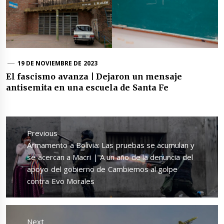
19 DE NOVIEMBRE DE 2023
El fascismo avanza | Dejaron un mensaje
antisemita en una escuela de Santa Fe
Navegación
de
Previous
entradas
Previous
Armamento a Bolivia: Las pruebas se acumulan y
post:
se acercan a Macri | A un año de la denuncia del
apoyo del gobierno de Cambiemos al golpe
contra Evo Morales
Next