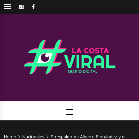
Skip
INSTAGRAM
FACEBOOK
to
content
La Costa
Web de noticias del Partido de La Costa
Viral
Primary
Menu
Home
Nacionales
El respaldo de Alberto Fernández y el