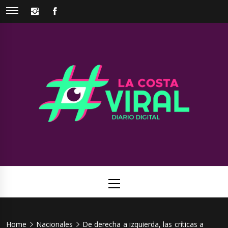
Skip
INSTAGRAM
FACEBOOK
to
content
La Costa
Web de noticias del Partido de La Costa
Viral
Primary
Menu
Home
Nacionales
De derecha a izquierda, las críticas a