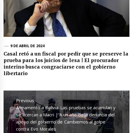
9 DE ABRIL DE 2024
Casal retó a un fiscal por pedir que se preserve la
prueba para los juicios de lesa | El procurador
interino busca congraciarse con el gobierno
libertario
Navegación
de
Previous
entradas
Previous
Armamento a Bolivia: Las pruebas se acumulan y
post:
se acercan a Macri | A un año de la denuncia del
apoyo del gobierno de Cambiemos al golpe
contra Evo Morales