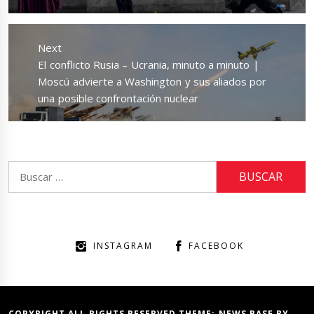
Next
Next
El conflicto Rusia – Ucrania, minuto a minuto |
post:
Moscú advierte a Washington y sus aliados por
una posible confrontación nuclear
Buscar:
INSTAGRAM
FACEBOOK
COPYRIGHT ALL RIGHTS RESERVED THEME:
NEWS BASE
BY