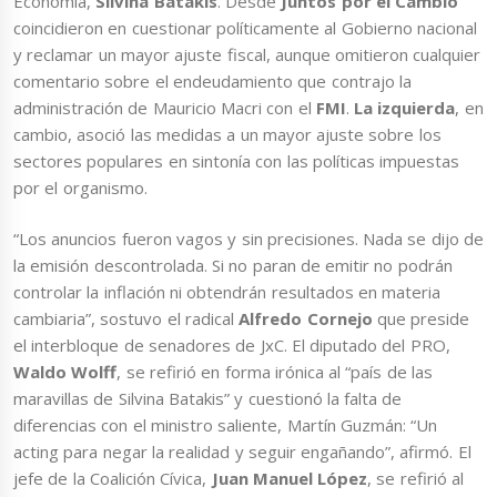
Economía,
Silvina Batakis
. Desde
Juntos por el Cambio
coincidieron en cuestionar políticamente al Gobierno nacional
y reclamar un mayor ajuste fiscal, aunque omitieron cualquier
comentario sobre el endeudamiento que contrajo la
administración de Mauricio Macri con el
FMI
.
La izquierda
, en
cambio, asoció las medidas a un mayor ajuste sobre los
sectores populares en sintonía con las políticas impuestas
por el organismo.
“Los anuncios fueron vagos y sin precisiones. Nada se dijo de
la emisión descontrolada. Si no paran de emitir no podrán
controlar la inflación ni obtendrán resultados en materia
cambiaria”, sostuvo el radical
Alfredo Cornejo
que preside
el interbloque de senadores de JxC. El diputado del PRO,
Waldo Wolff
, se refirió en forma irónica al “país de las
maravillas de Silvina Batakis” y cuestionó la falta de
diferencias con el ministro saliente, Martín Guzmán: “Un
acting para negar la realidad y seguir engañando”, afirmó. El
jefe de la Coalición Cívica,
Juan Manuel López
, se refirió al