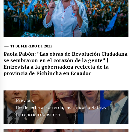
11 DE FEBRERO DE 2023
Paola Pabón: “Las obras de Revolución Ciudadana
se sembraron en el corazón de la gente” |
Entrevista a la gobernadora reelecta de la
provincia de Pichincha en Ecuador
Navegación
de
Previous
entradas
Previous
De derecha a izquierda, las críticas a Batakis |
post:
La reacción opositora