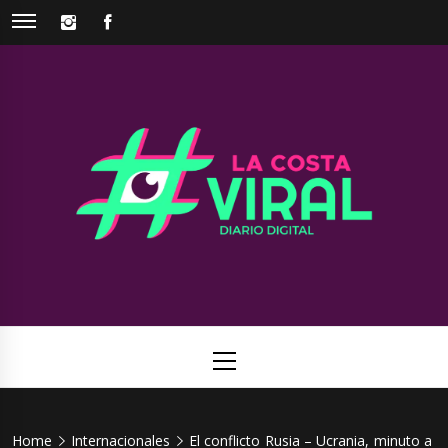
Skip
INSTAGRAM
FACEBOOK
to
content
La Costa
Web de noticias del Partido de La Costa
Viral
Primary
Menu
Home
Internacionales
El conflicto Rusia – Ucrania, minuto a