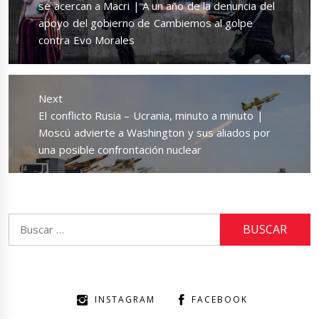
post:
se acercan a Macri | A un año de la denuncia del
apoyo del gobierno de Cambiemos al golpe
contra Evo Morales
Next
Next
El conflicto Rusia – Ucrania, minuto a minuto |
post:
Moscú advierte a Washington y sus aliados por
una posible confrontación nuclear
Buscar:
INSTAGRAM
FACEBOOK