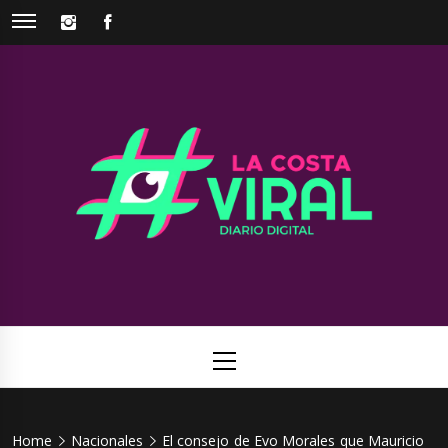
Skip
INSTAGRAM
FACEBOOK
to
content
La Costa
Web de noticias del Partido de La Costa
Viral
Primary
Menu
Home
Nacionales
El consejo de Evo Morales que Mauricio