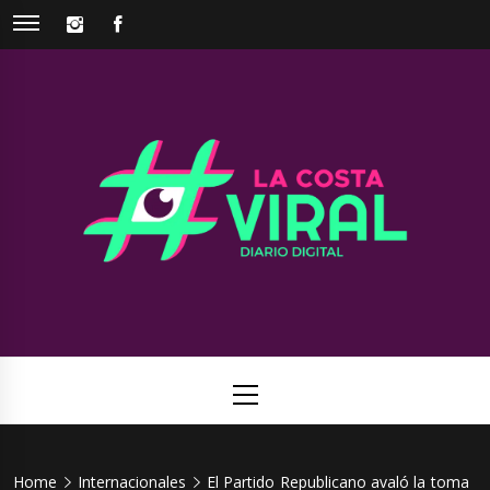
Skip
INSTAGRAM
FACEBOOK
to
content
La Costa
Web de noticias del Partido de La Costa
Viral
Primary
Menu
Home
Internacionales
El Partido Republicano avaló la toma