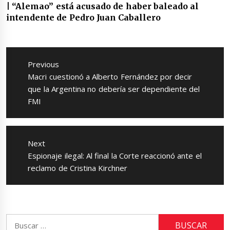
| “Alemao” está acusado de haber baleado al
intendente de Pedro Juan Caballero
Navegación
de
Previous
entradas
Previous
Macri cuestionó a Alberto Fernández por decir
post:
que la Argentina no debería ser dependiente del
FMI
Next
Next
Espionaje ilegal: Al final la Corte reaccionó ante el
post:
reclamo de Cristina Kirchner
Buscar: