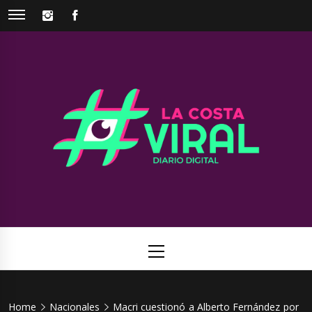
Skip
INSTAGRAM
FACEBOOK
to
content
La Costa
Web de noticias del Partido de La Costa
Viral
Primary
Menu
Home
Nacionales
Macri cuestionó a Alberto Fernández por