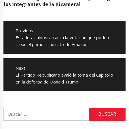
los integrantes de la Bicameral
Navegación
de
Previous
entradas
Previous
Estados Unidos: arranca la votación que podría
post:
crear el primer sindicato de Amazon
Next
Next
El Partido Republicano avaló la toma del Capitolio
post:
en la defensa de Donald Trump
Buscar: