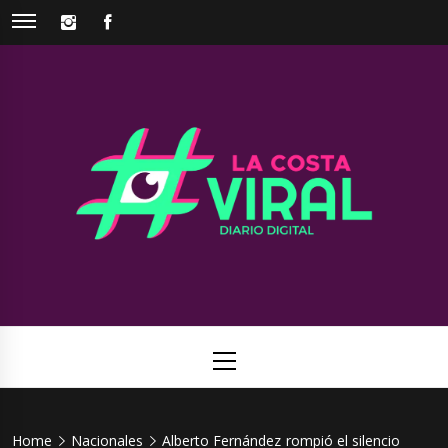
Skip
INSTAGRAM
FACEBOOK
to
content
La Costa
Web de noticias del Partido de La Costa
Viral
Primary
Menu
Home
Nacionales
Alberto Fernández rompió el silencio