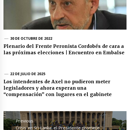
30 DE OCTUBRE DE 2022
Plenario del Frente Peronista Cordobés de cara a
las próximas elecciones | Encuentro en Embalse
22 DE JULIO DE 2025
Los intendentes de Axel no pudieron meter
legisladores y ahora esperan una
“compensación” con lugares en el gabinete
Navegación
de
Previous
entradas
Previous
Crisis en Sri Lanka: el Presidente promete