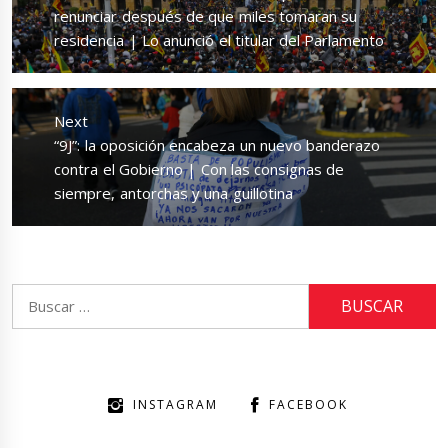
post:
renunciar después de que miles tomaran su
residencia | Lo anunció el titular del Parlamento
Next
Next
“9J”: la oposición encabeza un nuevo banderazo
post:
contra el Gobierno | Con las consignas de
siempre, antorchas y una guillotina
Buscar:
INSTAGRAM
FACEBOOK