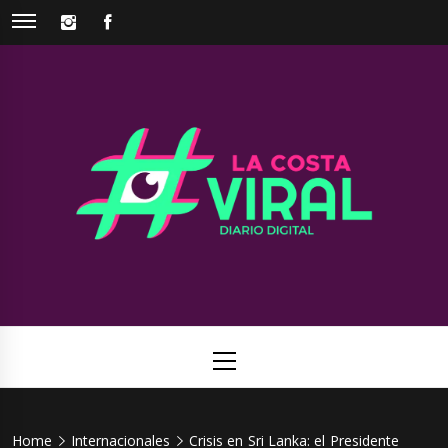
Skip
INSTAGRAM
FACEBOOK
to
content
La Costa
Web de noticias del Partido de La Costa
Viral
Primary
Menu
Home
Internacionales
Crisis en Sri Lanka: el Presidente