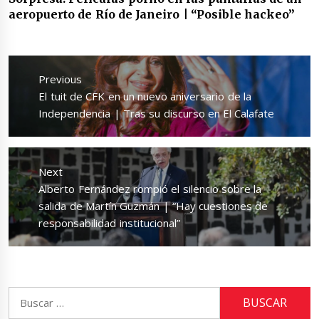
aeropuerto de Río de Janeiro | “Posible hackeo”
Navegación
de
Previous
entradas
Previous
El tuit de CFK en un nuevo aniversario de la
post:
Independencia | Tras su discurso en El Calafate
Next
Next
Alberto Fernández rompió el silencio sobre la
post:
salida de Martín Guzmán | “Hay cuestiones de
responsabilidad institucional”
Buscar: