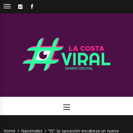
Skip
INSTAGRAM
FACEBOOK
to
content
La Costa
Web de noticias del Partido de La Costa
Viral
Primary
Menu
Home
Nacionales
“9J”: la oposición encabeza un nuevo