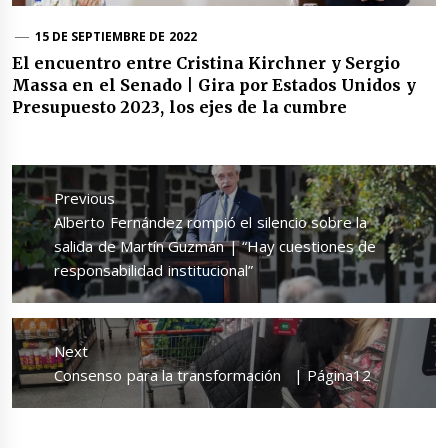
15 DE SEPTIEMBRE DE 2022
El encuentro entre Cristina Kirchner y Sergio
Massa en el Senado | Gira por Estados Unidos y
Presupuesto 2023, los ejes de la cumbre
Navegación
de
Previous
entradas
Previous
Alberto Fernández rompió el silencio sobre la
post:
salida de Martín Guzmán | “Hay cuestiones de
responsabilidad institucional”
Next
Next
Consenso para la transformación | Página12
post: