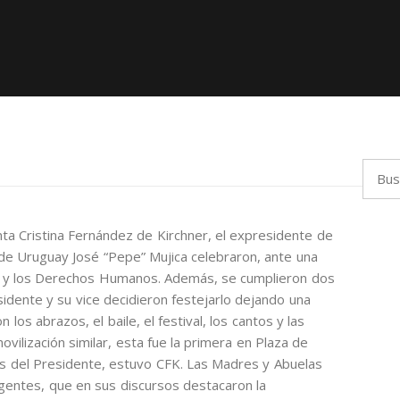
Busca
nta Cristina Fernández de Kirchner, el expresidente de
te de Uruguay José “Pepe” Mujica celebraron, ante una
a y los Derechos Humanos. Además, se cumplieron dos
idente y su vice decidieron festejarlo dejando una
n los abrazos, el baile, el festival, los cantos y las
movilización similar, esta fue la primera en Plaza de
 del Presidente, estuvo CFK. Las Madres y Abuelas
gentes, que en sus discursos destacaron la