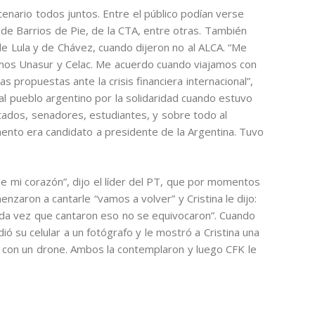
scenario todos juntos. Entre el público podían verse
de Barrios de Pie, de la CTA, entre otras. También
de Lula y de Chávez, cuando dijeron no al ALCA. “Me
mos Unasur y Celac. Me acuerdo cuando viajamos con
 propuestas ante la crisis financiera internacional”,
 al pueblo argentino por la solidaridad cuando estuvo
utados, senadores, estudiantes, y sobre todo al
to era candidato a presidente de la Argentina. Tuvo
e mi corazón”, dijo el líder del PT, que por momentos
aron a cantarle “vamos a volver” y Cristina le dijo:
ada vez que cantaron eso no se equivocaron”. Cuando
dió su celular a un fotógrafo y le mostró a Cristina una
 con un drone. Ambos la contemplaron y luego CFK le