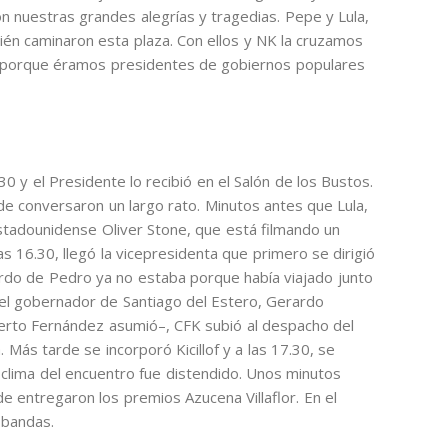
n nuestras grandes alegrías y tragedias. Pepe y Lula,
én caminaron esta plaza. Con ellos y NK la cruzamos
ia porque éramos presidentes de gobiernos populares
30 y el Presidente lo recibió en el Salón de los Bustos.
de conversaron un largo rato. Minutos antes que Lula,
estadounidense Oliver Stone, que está filmando un
s 16.30, llegó la vicepresidenta que primero se dirigió
uardo de Pedro ya no estaba porque había viajado junto
 del gobernador de Santiago del Estero, Gerardo
rto Fernández asumió–, CFK subió al despacho del
 Más tarde se incorporó Kicillof y a las 17.30, se
l clima del encuentro fue distendido. Unos minutos
 entregaron los premios Azucena Villaflor. En el
 bandas.