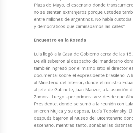
Plaza de Mayo, el escenario donde transcurriero
no se sientan extranjeros porque ustedes tambi
entre millones de argentinos. No había custod
y democráticos que caminábamos las calles”.
Encuentro en la Rosada
Lula llegó a la Casa de Gobierno cerca de las 15.
De allí subieron al despacho del mandatario don
también ingresó por el mismo sitio el director 
documental sobre el expresidente brasileño. A la
al Ministerio del Interior, donde el ministro Ed
al jefe de Gabinete, Juan Manzur, a la asunción
Zamora. Luego –por primera vez desde que Albe
Presidente, donde se sumó a la reunión con Lula.
unieron Mujica y su esposa, Lucía Topolansky. E
después bajaron al Museo del Bicentenario donde
escenario, mientras tanto, sonaban las distintas