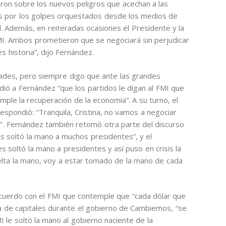
aron sobre los nuevos peligros que acechan a las
os por los golpes orquestados desde los medios de
l. Además, en reiteradas ocasiones el Presidente y la
FMI. Ambos prometieron que se negociará sin perjudicar
es historia”, dijo Fernández.
ades, pero siempre digo que ante las grandes
dió a Fernández “que los partidos le digan al FMI que
ple la recuperación de la economía”. A su turno, el
 respondió: “Tranquila, Cristina, no vamos a negociar
”. Fernández también retomó otra parte del discurso
les soltó la mano a muchos presidentes”, y el
 soltó la mano a presidentes y así puso en crisis la
suelta la mano, voy a estar tomado de la mano de cada
acuerdo con el FMI que contemple que “cada dólar que
ga de capitales durante el gobierno de Cambiemos, “se
MI le soltó la mano al gobierno naciente de la