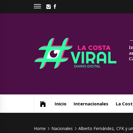
Skip
INSTAGRAM
FACEBOOK
to
content
La
I
a
Co
C
Vi
Web de noticias del Partido de La Costa
Inicio
Internacionales
La Cost
Home
Nacionales
Alberto Fernández, CFK y un