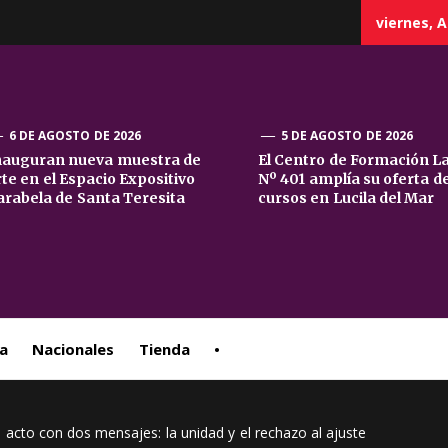
viernes, A
6 DE AGOSTO DE 2026
5 DE AGOSTO DE 2026
nauguran nueva muestra de
El Centro de Formación L
rte en el Espacio Expositivo
Nº 401 amplía su oferta d
sta
arabela de Santa Teresita
cursos en Lucila del Mar
ral
a
Nacionales
Tienda
•
 acto con dos mensajes: la unidad y el rechazo al ajuste