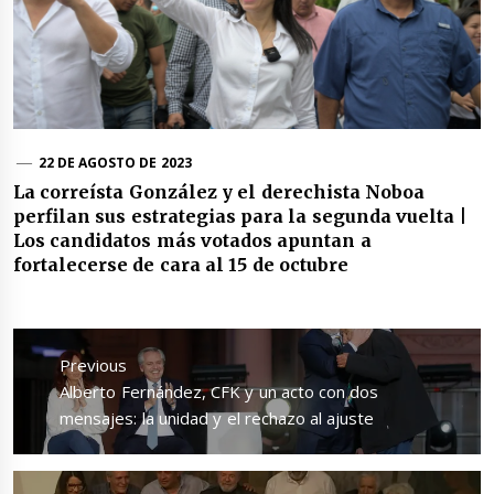
22 DE AGOSTO DE 2023
La correísta González y el derechista Noboa
perfilan sus estrategias para la segunda vuelta |
Los candidatos más votados apuntan a
fortalecerse de cara al 15 de octubre
Navegación
de
Previous
entradas
Previous
Alberto Fernández, CFK y un acto con dos
post:
mensajes: la unidad y el rechazo al ajuste