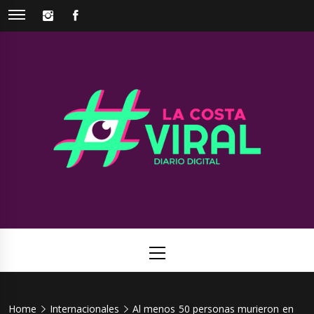
Skip
INSTAGRAM
FACEBOOK
to
content
La Costa
Web de noticias del Partido de La Costa
Viral
Primary
Menu
Home
Internacionales
Al menos 50 personas murieron en