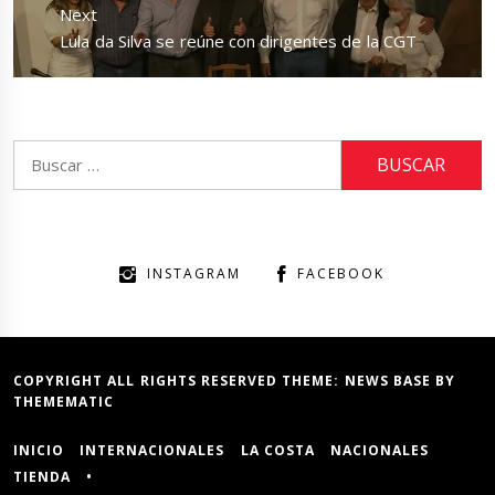
Next
Next
Lula da Silva se reúne con dirigentes de la CGT
post:
Buscar:
INSTAGRAM
FACEBOOK
COPYRIGHT ALL RIGHTS RESERVED THEME:
NEWS BASE
BY
THEMEMATIC
INICIO
INTERNACIONALES
LA COSTA
NACIONALES
TIENDA
•