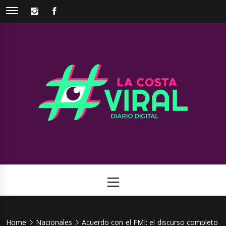
Skip
INSTAGRAM
FACEBOOK
to
content
La Costa
Web de noticias del Partido de La Costa
Viral
Primary
Menu
Home
Nacionales
Acuerdo con el FMI: el discurso completo