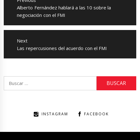
Previous
entradas
Previous
Alberto Fernández hablará a las 10 sobre la
post:
negociación con el FMI
Next
Next
Las repercusiones del acuerdo con el FMI
post:
Buscar:
INSTAGRAM
FACEBOOK