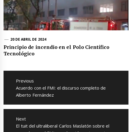
20 DE ABRIL DE 2024
Principio de incendio en el Polo Científico
Tecnológico
Navegación
de
Previous
entradas
Previous
Acuerdo con el FMI: el discurso completo de
post:
Alberto Fernández
Next
Next
El tuit del ultraliberal Carlos Maslatón sobre el