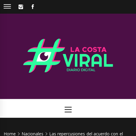
Skip
INSTAGRAM
FACEBOOK
to
content
La Costa
Web de noticias del Partido de La Costa
Viral
Primary
Menu
Home
Nacionales
Las repercusiones del acuerdo con el