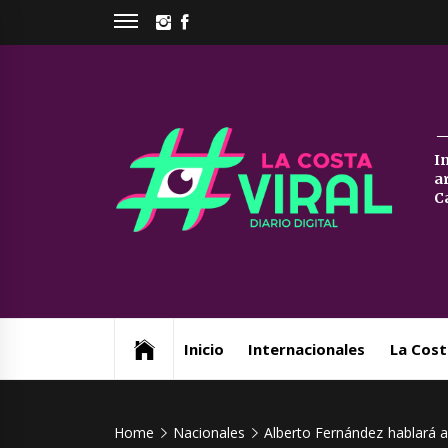
Skip
INSTAGRAM
FACEBOOK
to
content
La
I
a
Co
C
Vi
Web de noticias del Partido de La Costa
Inicio
Internacionales
La Cost
Home
Nacionales
Alberto Fernández hablará a