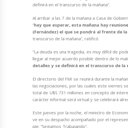
definirá en el transcurso de la mañana”.
Al arribar a las 7 de la mañana a Casa de Gobier
“
hay que esperar, esta mañana hay reunion
(Fernández) el que se pondrá al frente de la
transcurso de la mañana”, ratificó.
“La deuda es una tragedia, es muy difícil de pode
llegar al mejor acuerdo posible dentro de lo mal
detalles y se definirá en el transcurso de l
El directorio del FMI se reunirá durante la mañ
las negociaciones, por las cuales este viernes 
total de U$S 731 millones en concepto de inter
carácter informal será virtual y se celebrará alr
Este jueves por la noche, el ministro de Econom
ve en su despacho acompañado por el represent
pie: “Seguimos Trabajando”.