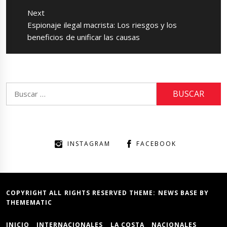
Next
Next
Espionaje ilegal macrista: Los riesgos y los
post:
beneficios de unificar las causas
Buscar:
INSTAGRAM
FACEBOOK
COPYRIGHT ALL RIGHTS RESERVED THEME:
NEWS BASE
BY
THEMEMATIC
INICIO
INTERNACIONALES
LA COSTA
NACIONALES