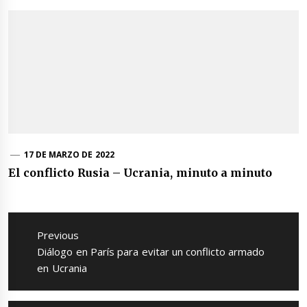
17 DE MARZO DE 2022
El conflicto Rusia – Ucrania, minuto a minuto
Navegación
de
Previous
entradas
Previous
Diálogo en París para evitar un conflicto armado
post:
en Ucrania