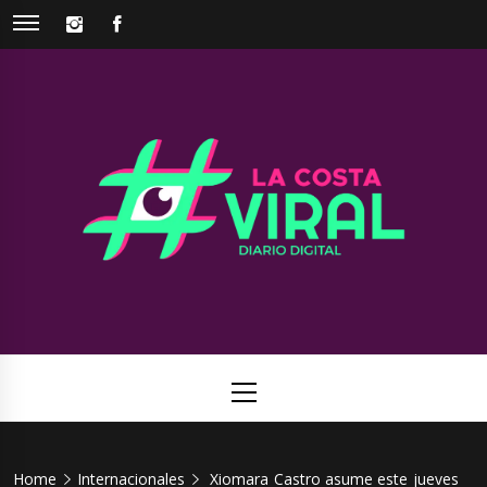
Skip
INSTAGRAM
FACEBOOK
to
content
La Costa
Web de noticias del Partido de La Costa
Viral
Primary
Menu
Home
Internacionales
Xiomara Castro asume este jueves