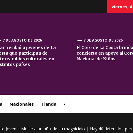
viernes, A
7 DE AGOSTO DE 2026
7 DE AGOSTO DE 2026
uan recibió a jóvenes de La
El Coro de La Costa brind
osta que participan de
concierto en apoyo al Cor
sta
ntercambios culturales en
Nacional de Niños
istintos países
ral
a
Nacionales
Tienda
•
ente Jovenel Moise a un año de su magnicidio | Hay 40 detenidos pero 