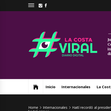
Skip
INSTAGRAM
FACEBOOK
to
content
La
J
C
Co
i
d
Vi
Web de noticias del Partido de La Costa
Inicio
Internacionales
La Cost
Home
Internacionales
Haití recordó al presid