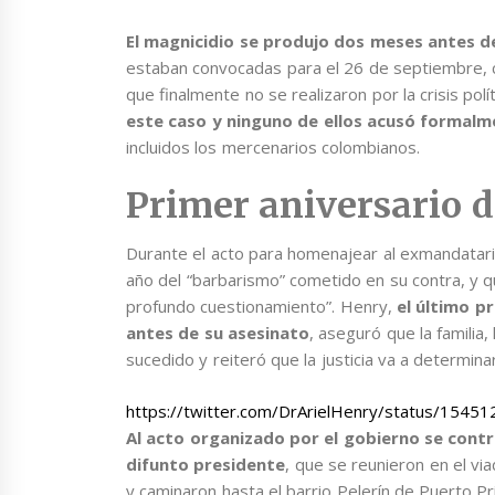
El magnicidio se produjo dos meses antes de
estaban convocadas para el 26 de septiembre, c
que finalmente no se realizaron por la crisis polí
este caso y ninguno de ellos acusó formalm
incluidos los mercenarios colombianos.
Primer aniversario 
Durante el acto para homenajear al exmandatar
año del “barbarismo” cometido en su contra, y q
profundo cuestionamiento”. Henry,
el último p
antes de su asesinato
, aseguró que la familia,
sucedido y reiteró que la justicia va a determin
https://twitter.com/DrArielHenry/status/154
Al acto organizado por el gobierno se cont
difunto presidente
, que se reunieron en el vi
y caminaron hasta el barrio Pelerín de Puerto Pr