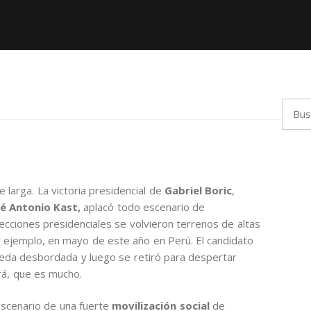
Busca
e larga. La victoria presidencial de
Gabriel Boric
,
é Antonio Kast,
aplacó todo escenario de
ecciones presidenciales se volvieron terrenos de altas
r ejemplo, en mayo de este año en Perú. El candidato
meda desbordada y luego se retiró para despertar
rá, que es mucho.
escenario de una fuerte
movilización social
de