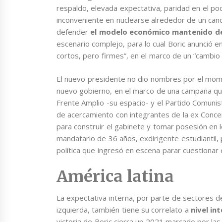
respaldo, elevada expectativa, paridad en el p
inconveniente en nuclearse alrededor de un cand
defender
el modelo económico mantenido de
escenario complejo, para lo cual Boric anunció e
cortos, pero firmes”, en el marco de un “cambio d
El nuevo presidente no dio nombres por el mom
nuevo gobierno, en el marco de una campaña que f
Frente Amplio -su espacio- y el Partido Comunis
de acercamiento con integrantes de la ex Conce
para construir el gabinete y tomar posesión en lo
mandatario de 36 años, exdirigente estudiantil,
política que ingresó en escena parar cuestionar
América latina
La expectativa interna, por parte de sectores d
izquierda, también tiene su correlato a
nivel int
victoria de Boric cierra un 2021 marcado por la