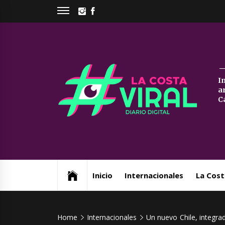
Skip
INSTAGRAM
FACEBOOK
to
content
La
I
a
Co
C
Vi
Web de noticias del Partido de La Costa
Inicio
Internacionales
La Cost
Home
Internacionales
Un nuevo Chile, integra