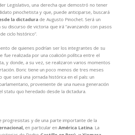
oder Legislativo, una derecha que demostró no tener
idato pinochetista y que, puede anticiparse, buscará
sde la dictadura
de Augusto Pinochet. Será un
n su discurso de victoria que irá “avanzando con pasos
e ciclo histórico”.
ento de quienes podrían ser los integrantes de su
ue realizada por una coalición política entre el
ta, y donde, a su vez, se realizaron varios momentos
rtación. Boric tiene un poco menos de tres meses
 que será una jornada histórica en el país: un
 parlamentario, proveniente de una nueva generación
 el statu quo heredado desde la dictadura.
e progresistas y de una parte importante de la
ernacional,
en particular en
América Latina
. La
s victorias de Pedro
Castillo en Perú, y Xiomara