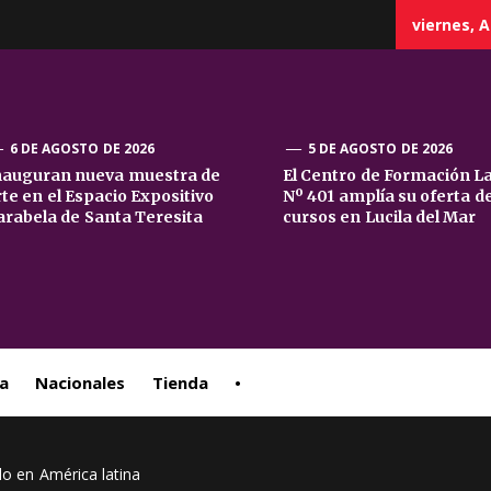
viernes, A
6 DE AGOSTO DE 2026
5 DE AGOSTO DE 2026
nauguran nueva muestra de
El Centro de Formación L
rte en el Espacio Expositivo
Nº 401 amplía su oferta d
sta
arabela de Santa Teresita
cursos en Lucila del Mar
ral
a
Nacionales
Tienda
•
do en América latina