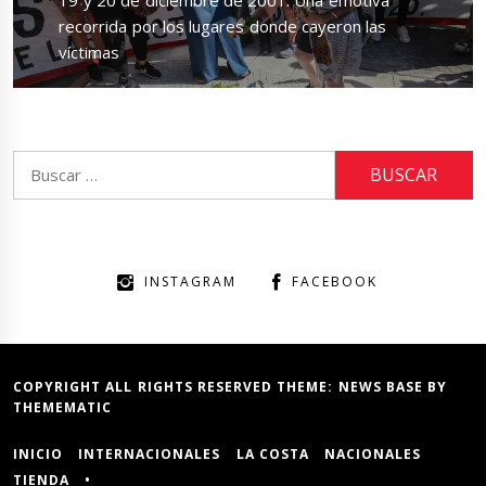
19 y 20 de diciembre de 2001: Una emotiva
post:
recorrida por los lugares donde cayeron las
víctimas
Buscar:
INSTAGRAM
FACEBOOK
COPYRIGHT ALL RIGHTS RESERVED THEME:
NEWS BASE
BY
THEMEMATIC
INICIO
INTERNACIONALES
LA COSTA
NACIONALES
TIENDA
•