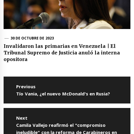
30 DE OCTUBRE DE 2023
Invalidaron las primarias en Venezuela | El
Tribunal Supremo de Justicia anuló la interna
opositora
Navegación
de
Previous
entradas
Previous
Tío Vania, ¿el nuevo McDonald's en Rusia?
post:
Next
Next
Camila Vallejo reafirmó el "compromiso
post:
ineludible" con la reforma de Carabineros en