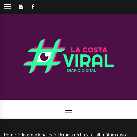
Skip
INSTAGRAM
FACEBOOK
to
content
La Costa
Web de noticias del Partido de La Costa
Viral
Primary
Menu
Home
Internacionales
Ucrania rechaza el ultimátum ruso