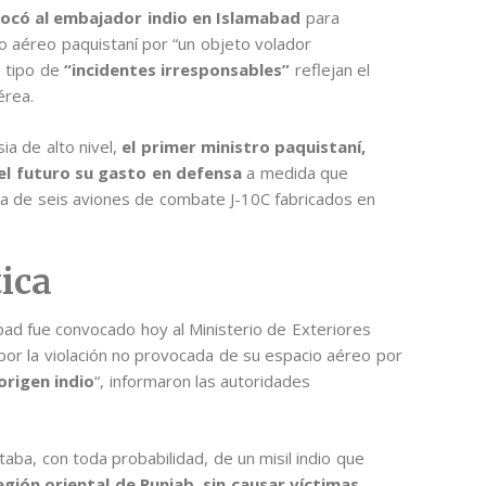
vocó al embajador indio en Islamabad
para
cio aéreo paquistaní por “un objeto volador
e tipo de
“incidentes irresponsables”
reflejan el
érea.
a de alto nivel,
el primer ministro paquistaní,
 el futuro su gasto en defensa
a medida que
da de seis aviones de combate J-10C fabricados en
ica
abad fue convocado hoy al Ministerio de Exteriores
 por la violación no provocada de su espacio aéreo por
origen indio
“, informaron las autoridades
taba, con toda probabilidad, de un misil indio que
egión oriental de Punjab, sin causar víctimas