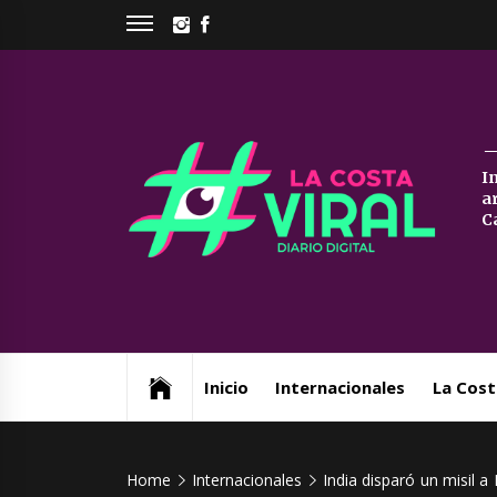
Skip
INSTAGRAM
FACEBOOK
to
content
La
I
a
Co
C
Vi
Web de noticias del Partido de La Costa
Inicio
Internacionales
La Cost
Home
Internacionales
India disparó un misil a