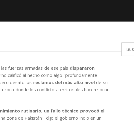
Busca
 las fuerzas armadas de ese país
dispararon
erno calificó al hecho como algo “profundamente
 pero desató los
reclamos del más alto nivel
de su
na zona donde los conflictos territoriales hacen sonar
imiento rutinario, un fallo técnico provocó el
na zona de Pakistán”, dijo el gobierno indio en un