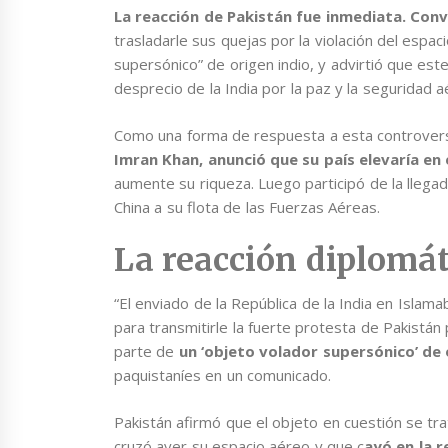
La reacción de Pakistán fue inmediata. Con
trasladarle sus quejas por la violación del espa
supersónico” de origen indio, y advirtió que est
desprecio de la India por la paz y la seguridad a
Como una forma de respuesta a esta controversi
Imran Khan, anunció que su país elevaría en
aumente su riqueza. Luego participó de la llega
China a su flota de las Fuerzas Aéreas.
La reacción diplomát
“El enviado de la República de la India en Islam
para transmitirle la fuerte protesta de Pakistán
parte de
un ‘objeto volador supersónico’ de 
paquistaníes en un comunicado.
Pakistán afirmó que el objeto en cuestión se tra
cruzó ayer su espacio aéreo y que c
ayó en la r