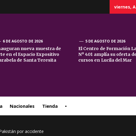
viernes, A
6 DE AGOSTO DE 2026
5 DE AGOSTO DE 2026
nauguran nueva muestra de
El Centro de Formación L
rte en el Espacio Expositivo
Nº 401 amplía su oferta d
sta
arabela de Santa Teresita
cursos en Lucila del Mar
ral
a
Nacionales
Tienda
•
 Pakistán por accidente