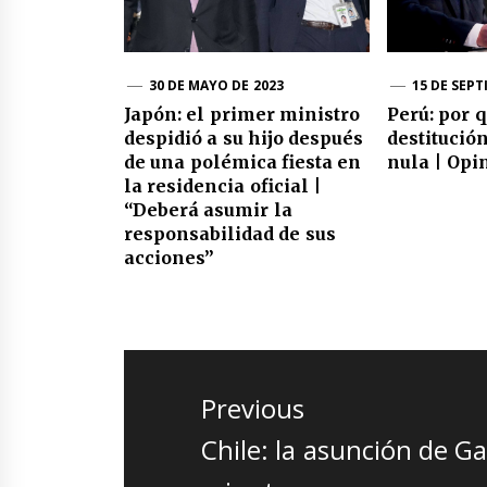
30 DE MAYO DE 2023
15 DE SEPT
Japón: el primer ministro
Perú: por q
despidió a su hijo después
destitución
de una polémica fiesta en
nula | Opi
la residencia oficial |
“Deberá asumir la
responsabilidad de sus
acciones”
Navegación
de
Previous
entradas
Previous
Chile: la asunción de Ga