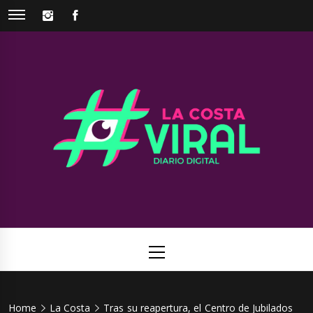
Skip
INSTAGRAM
FACEBOOK
to
content
La Costa
Web de noticias del Partido de La Costa
Viral
Primary
Menu
Home
La Costa
Tras su reapertura, el Centro de Jubilados